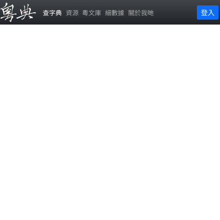
登入
查字典
資源
粵文庫
細數據
關於我哋