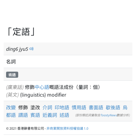
「定語」
ding
6
jyu
5
名詞
術語
(廣東話)
修飾
中心語
嘅語法成份（量詞：個）
(英文)
(linguistics) modifier
改變
修飾 塗改
介詞
印地語
慣用語
書面語
歇後語
烏
都語
謂語
賓語
近義詞
述語
(部份類近詞彙取自
ToastyNews
數據分析)
© 2021 香港辭書有限公司 -
非商業開放資料授權協議 1.0