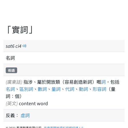
「實詞」
sat
6
ci
4
名詞
術語
(廣東話)
指涉、屬於開放類（容易創造新詞）嘅
詞
，包括
名詞
、
區別詞
、
數詞
、
量詞
、
代詞
、
動詞
、
形容詞
（量
詞：個）
(英文)
content word
反義：
虛詞
© 2021 香港辭書有限公司 -
非商業開放資料授權協議 1.0