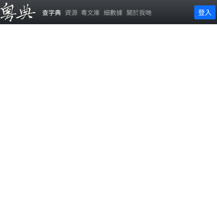
登入
查字典
資源
粵文庫
細數據
關於我哋