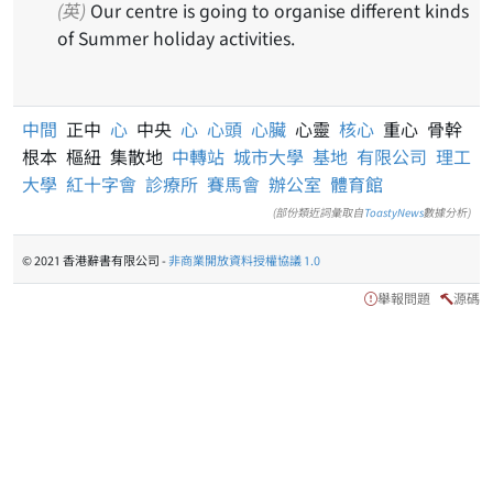
(英)
Our centre is going to organise different kinds
of Summer holiday activities.
中間
正中
心
中央
心
心頭
心臟
心靈
核心
重心 骨幹
根本 樞紐 集散地
中轉站
城市大學
基地
有限公司
理工
大學
紅十字會
診療所
賽馬會
辦公室
體育館
(部份類近詞彙取自
ToastyNews
數據分析)
© 2021 香港辭書有限公司 -
非商業開放資料授權協議 1.0
舉報問題
源碼