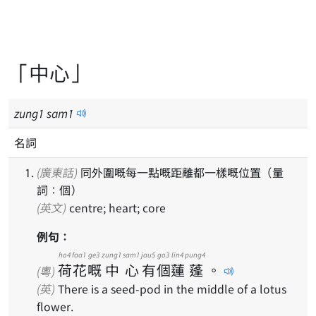
「中心」
zung
1
sam
1
名詞
(廣東話)
同外圍嘅每一點嘅距離都一樣嘅位置（量
詞：個）
(英文)
centre; heart; core
例句：
ho4
faa1
ge3
zung1
sam1
jau5
go3
lin4
pung4
荷
花
嘅
中
心
有
個
蓮
蓬
。
(粵)
(英)
There is a seed-pod in the middle of a lotus
flower.