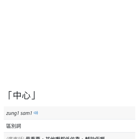
「中心」
zung
1
sam
1
區別詞
(廣東話)
最重要，其他嘢都係依靠、輔助佢嘅