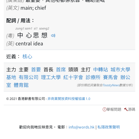
(英文)
main; chief
配詞 / 用法：
zung1
sam1
si1
soeng2
中
心
思
想
(粵)
(英)
central idea
近義：
核心
主力 主要
首要
首長
首席
頭頭 主打
中轉站
城市大學
基地
有限公司
理工大學
紅十字會
診療所
賽馬會
辦公
室
體育館
(部份類近詞彙取自
ToastyNews
數據分析)
© 2021 香港辭書有限公司 -
非商業開放資料授權協議 1.0
舉報問題
源碼
歡迎向我哋反映意見。 電郵：
info@words.hk
|
私隱政策聲明