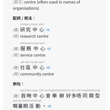
(英文)
centre (often used in names of
organisations)
配詞 / 用法：
jin4
gau3
zung1
sam1
研
究
中
心
(粵)
(英)
research centre
fuk6
mou6
zung1
sam1
服
務
中
心
(粵)
(英)
service centre
se5
keoi1
zung1
sam1
社
區
中
心
(粵)
(英)
community centre
例句：
ngo5
dei6
zung1
sam1
wui5
geoi2
baan6
hou2
do1
m4
tung4
leoi6
jing4
我
哋
中
心
會
舉
辦
好
多
唔
同
類
型
(粵)
ge3
syu2
kei4
wut6
dung6
嘅
暑
期
活
動
。