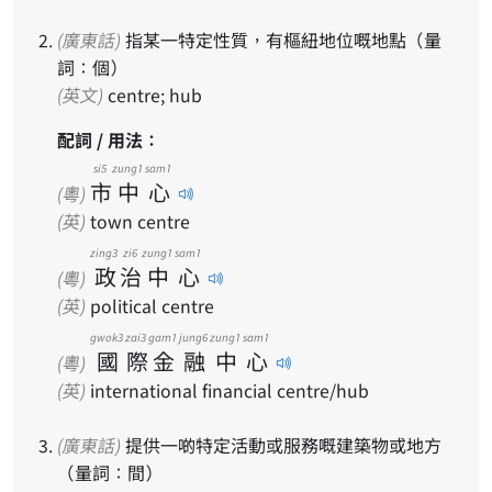
(廣東話)
指某一特定性質，有樞紐地位嘅地點（量
詞：個）
(英文)
centre; hub
配詞 / 用法：
si5
zung1
sam1
市
中
心
(粵)
(英)
town centre
zing3
zi6
zung1
sam1
政
治
中
心
(粵)
(英)
political centre
gwok3
zai3
gam1
jung6
zung1
sam1
國
際
金
融
中
心
(粵)
(英)
international financial centre/hub
(廣東話)
提供一啲特定活動或服務嘅建築物或地方
（量詞：間）