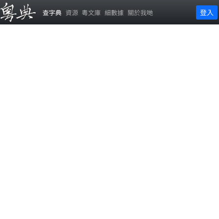
登入
查字典
資源
粵文庫
細數據
關於我哋