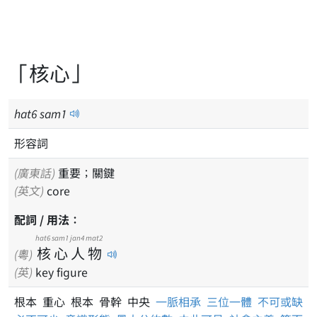
「核心」
hat
6
sam
1
形容詞
(廣東話)
重要；關鍵
(英文)
core
配詞 / 用法：
hat6
sam1
jan4
mat2
核
心
人
物
(粵)
(英)
key figure
根本 重心 根本 骨幹 中央
一脈相承
三位一體
不可或缺