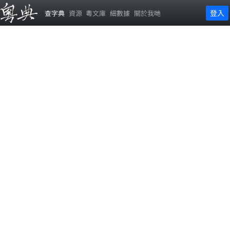
登入
查字典
資源
粵文庫
細數據
關於我哋