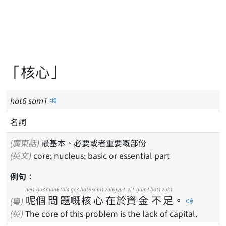
「核心」
hat
6
sam
1
名詞
(廣東話)
最基本、必要或者重要嘅部份
(英文)
core; nucleus; basic or essential part
例句：
nei1
go3
man6
tai4
ge3
hat6
sam1
zoi6
jyu1
zi1
gam1
bat1
zuk1
呢
個
問
題
嘅
核
心
在
於
資
金
不
足
。
(粵)
(英)
The core of this problem is the lack of capital.