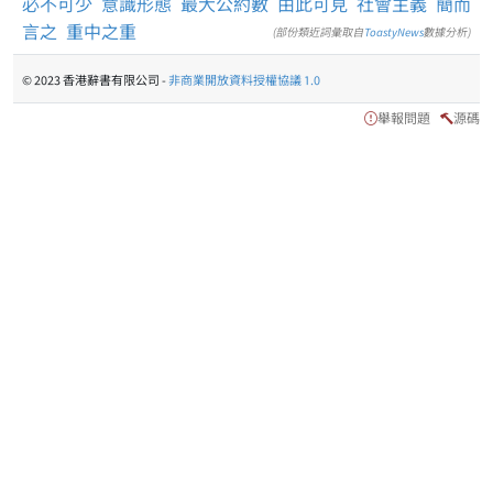
必不可少
意識形態
最大公約數
由此可見
社會主義
簡而
言之
重中之重
(部份類近詞彙取自
ToastyNews
數據分析)
© 2023 香港辭書有限公司 -
非商業開放資料授權協議 1.0
舉報問題
源碼