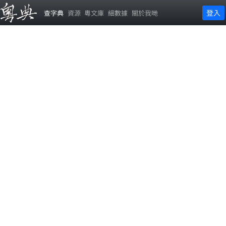
登入
查字典
資源
粵文庫
細數據
關於我哋