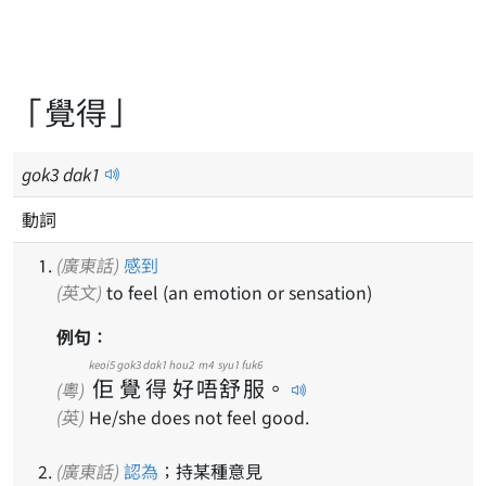
「覺得」
gok
3
dak
1
動詞
(廣東話)
感到
(英文)
to feel (an emotion or sensation)
例句：
keoi5
gok3
dak1
hou2
m4
syu1
fuk6
佢
覺
得
好
唔
舒
服
。
(粵)
(英)
He/she does not feel good.
(廣東話)
認為
；持某種意見