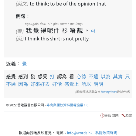
(英文)
to think; to be of the opinion that
例句：
ngo5
gok3
dak1
ni1
gin6
saam1
m4
leng3
我
覺
得
呢
件
衫
唔
靚
。
(粵)
(英)
I think this shirt is not pretty.
近義：
覺
感覺 感到 發 感受
打
認為 看
心諗
不過
以為
其實
只
不過
因為
好來好去
好恰
感覺上
所以
明明
(部份類近詞彙取自
ToastyNews
數據分析)
© 2022 香港辭書有限公司 -
非商業開放資料授權協議 1.0
舉報問題
源碼
歡迎向我哋反映意見。 電郵：
info@words.hk
|
私隱政策聲明