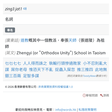
zing
3
jat
1
名詞
專名
(廣東話)
道教
嘅其中一個教派，奉張
天師
（張道陵）為祖
師
(英文)
Zhengyi (or "Orthodox Unity") School in Taoism
乜乜七七
人人得而誅之
執輸行頭慘過敗家
小不忍則亂大
謀
屌你老母
惟恐天下不亂
捉蟲入屎忽
推三推四
此地無
銀三百兩
足智多謀
(類近詞彙取自
ToastyNews
數據分析)
© 2026 香港辭書有限公司 -
非商業開放資料授權協議 1.0
舉報問題
源碼
歡迎向我哋反映意見。 電郵：
info@words.hk
|
私隱政策聲明