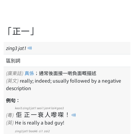
「正一」
zing
3
jat
1
區別詞
(廣東話)
真係
；通常後面接一啲負面嘅描述
(英文)
really; indeed; usually followed by a negative
description
例句：
keoi5
zing3
jat1
seoi1
jan4
lai4
gaa3
佢
正
一
衰
人
嚟
㗎
！
(粵)
(英)
He is really a bad guy!
zing3
jat1
baak6
ci1
zai2