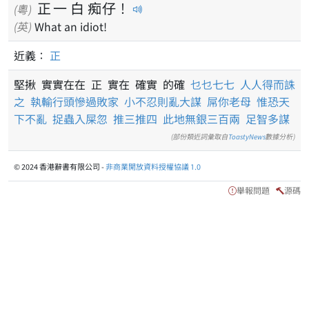
正
一
白
痴
仔
！
(粵)
(英)
What an idiot!
近義：
正
堅揪 實實在在 正 實在 確實 的確
乜乜七七
人人得而誅
之
執輸行頭慘過敗家
小不忍則亂大謀
屌你老母
惟恐天
下不亂
捉蟲入屎忽
推三推四
此地無銀三百兩
足智多謀
(部份類近詞彙取自
ToastyNews
數據分析)
© 2024 香港辭書有限公司 -
非商業開放資料授權協議 1.0
舉報問題
源碼