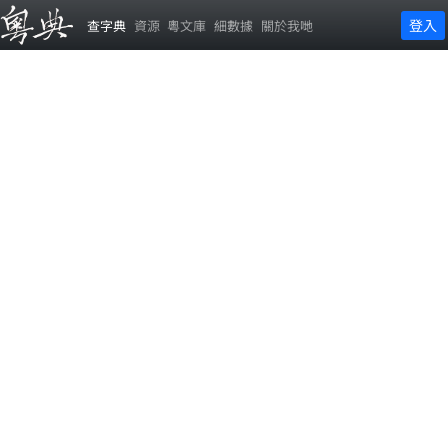
登入
查字典
資源
粵文庫
細數據
關於我哋