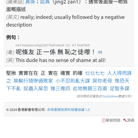
(廣東話)
真係
；
認真
（jing2 zan1）；通常後面接一啲負
面嘅描述
(英文)
really; indeed; usually followed by a negative
description
例句：
nei1
tiu4
jau2
zing3
jat1
hai6
mou4
ci2
zi1
tou4
lei4
呢
條
友
正
一
係
無
恥
之
徒
嚟
！
(粵)
(英)
This dude has no sense of shame at all!
堅揪 實實在在 正 實在 確實 的確
乜乜七七
人人得而誅
之
執輸行頭慘過敗家
小不忍則亂大謀
屌你老母
惟恐天
下不亂
捉蟲入屎忽
推三推四
此地無銀三百兩
足智多謀
(部份類近詞彙取自
ToastyNews
數據分析)
© 2024 香港辭書有限公司 -
非商業開放資料授權協議 1.0
舉報問題
源碼