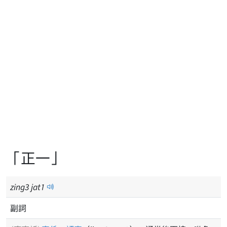
「正一」
zing
3
jat
1
副詞