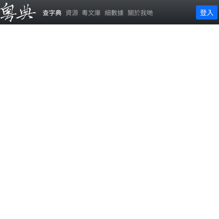
登入
查字典
資源
粵文庫
細數據
關於我哋