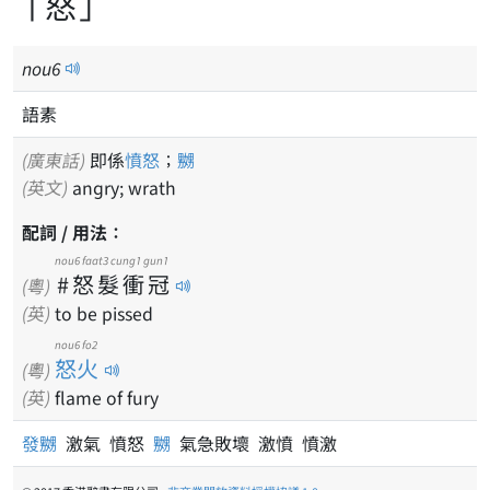
「怒」
nou
6
語素
(廣東話)
即係
憤怒
；
嬲
(英文)
angry; wrath
配詞 / 用法：
nou6 faat3 cung1 gun1
#怒髮衝冠
(粵)
(英)
to be pissed
nou6 fo2
怒火
(粵)
(英)
flame of fury
發嬲
激氣 憤怒
嬲
氣急敗壞 激憤 憤激