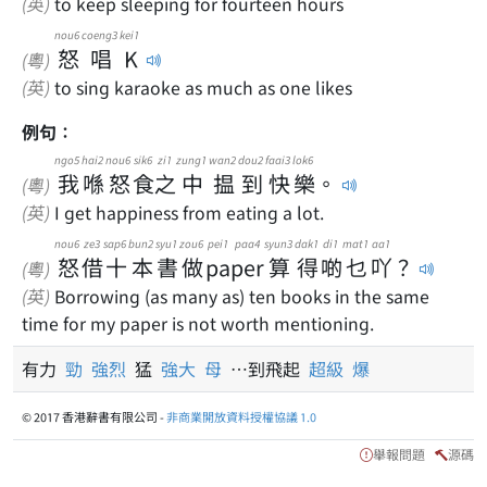
(英)
to keep sleeping for fourteen hours
nou6
coeng3
kei1
怒
唱
K
(粵)
(英)
to sing karaoke as much as one likes
例句：
ngo5
hai2
nou6
sik6
zi1
zung1
wan2
dou2
faai3
lok6
我
喺
怒
食
之
中
揾
到
快
樂
。
(粵)
(英)
I get happiness from eating a lot.
nou6
ze3
sap6
bun2
syu1
zou6
pei1 paa4
syun3
dak1
di1
mat1
aa1
怒
借
十
本
書
做
paper
算
得
啲
乜
吖
？
(粵)
(英)
Borrowing (as many as) ten books in the same
time for my paper is not worth mentioning.
有力
勁
強烈
猛
強大
母
⋯到飛起
超級
爆
© 2017 香港辭書有限公司 -
非商業開放資料授權協議 1.0
舉報問題
源碼