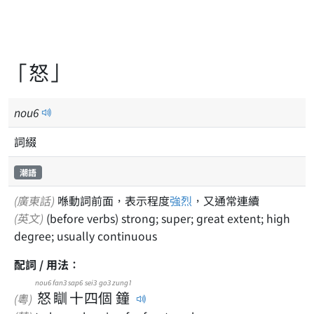
「怒」
nou
6
詞綴
潮語
(廣東話)
喺動詞前面，表示程度
強烈
，又通常連續
(英文)
(before verbs) strong; super; great extent; high
degree; usually continuous
配詞 / 用法：
nou6
fan3
sap6
sei3
go3
zung1
怒
瞓
十
四
個
鐘
(粵)