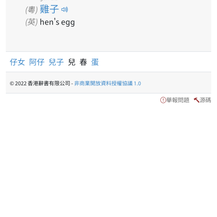
雞子
(粵)
(英)
hen's egg
仔女
阿仔
兒子
兒 春
蛋
© 2022 香港辭書有限公司 -
非商業開放資料授權協議 1.0
舉報問題
源碼