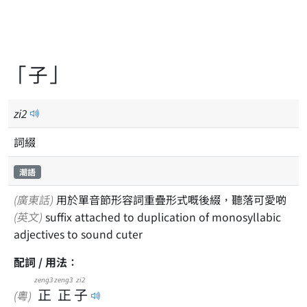
「子」
zi
2
詞綴
潮語
(廣東話)
用於單音節形容詞重疊形式嘅後綴，聽落可愛啲
(英文)
suffix attached to duplication of monosyllabic
adjectives to sound cuter
配詞 / 用法：
zeng3
zeng3
zi2
正
正
子
(粵)