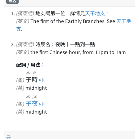
專名
(廣東話)
地支嘅第一位，詳情見
天干地支
。
(英文)
The first of the Earthly Branches. See
天干地
支
.
(廣東話)
時辰名；夜晚十一點到一點
(英文)
the first Chinese hour, from 11pm to 1am
配詞 / 用法：
zi2
si4
子
時
(粵)
(英)
midnight
zi2 je6
子夜
(粵)
(英)
midnight
丑