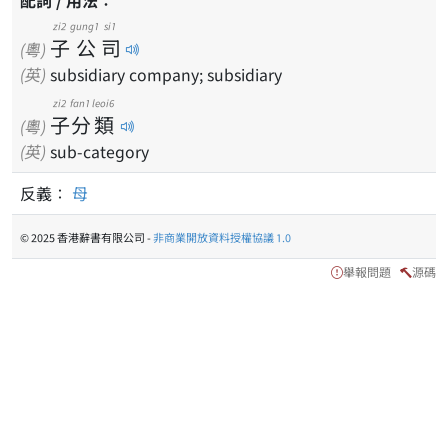
配詞 / 用法：
zi2
gung1
si1
子
公
司
(粵)
(英)
subsidiary company; subsidiary
zi2
fan1
leoi6
子
分
類
(粵)
(英)
sub-category
反義：
母
© 2025 香港辭書有限公司 -
非商業開放資料授權協議 1.0
舉報問題
源碼