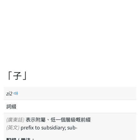
「子」
zi
2
詞綴
(廣東話)
表示附屬、低一個層級嘅前綴
(英文)
prefix to subsidiary; sub-