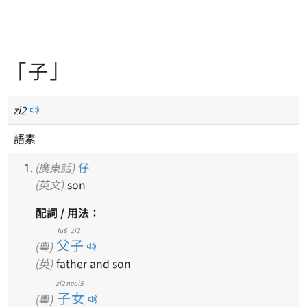
「子」
zi
2
語素
(廣東話)
仔
(英文)
son
配詞 / 用法：
fu6 zi2
父子
(粵)
(英)
father and son
zi2 neoi5
子女
(粵)