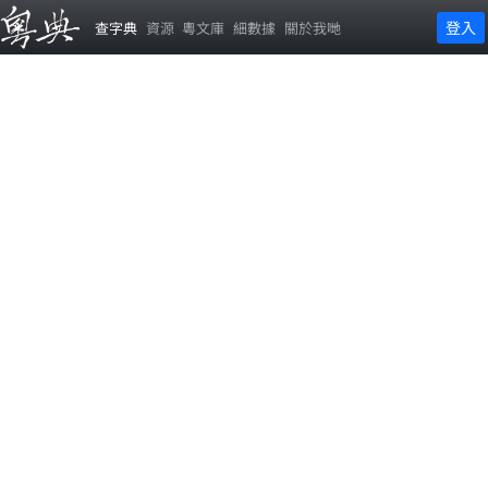
登入
查字典
資源
粵文庫
細數據
關於我哋