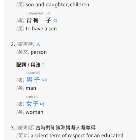
(英)
son and daughter; children
juk6
jau5
jat1
zi2
育
有
一
子
(粵)
(英)
to have a son
(廣東話)
人
(英文)
person
配詞 / 用法：
naam4 zi2
男子
(粵)
(英)
man
neoi5 zi2
女子
(粵)
(英)
woman
(廣東話)
古時對知識淵博嘅人嘅尊稱
(英文)
ancient term of respect for an educated