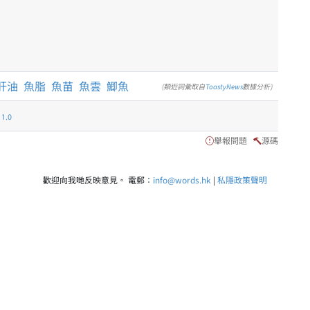
肝油
魚脂
魚苗
魚雲
鯽魚
(類近詞彙取自
ToastyNews
數據分析)
.0
舉報問題
源碼
歡迎向我哋反映意見。 電郵：
info@words.hk
|
私隱政策聲明