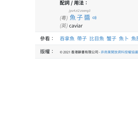
配詞 / 用法：
jyu4 zi2 zoeng3
魚子醬
(粵)
(英)
caviar
參看：
吞拿魚
帶子
比目魚
蟹子
魚卜
魚
版權：
© 2021 香港辭書有限公司 -
非商業開放資料授權協議 1