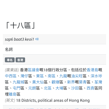
「十八區」
sap
6
baat
3
keoi
1
名詞
專名
香港
(廣東話)
香港
區議會
嘅18個行政分區，包括位於
香港島
嘅
中西區
、
灣仔
區、
東區
、
南區
，
九龍
嘅
油尖旺
區、
深水埗
區、
九龍城
區、
黃大仙
區、
觀塘
區，
新界
嘅
葵青
區、
荃灣
區、
屯門
區、
元朗
區、
北區
、
大埔
區、
沙田
區、
西貢
區同
埋
離島
區
(英文)
18 Districts, political areas of Hong Kong