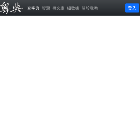
登入
查字典
資源
粵文庫
細數據
關於我哋