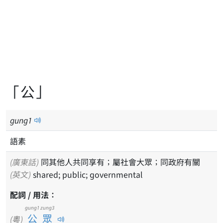
「公」
gung
1
語素
(廣東話)
同其他人共同享有；屬社會大眾；同政府有關
(英文)
shared; public; governmental
配詞 / 用法：
gung1 zung3
公眾
(粵)