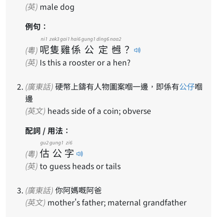
(英)
male dog
例句：
ni1
zek3
gai1
hai6
gung1
ding6
naa2
呢
隻
雞
係
公
定
乸
？
(粵)
(英)
Is this a rooster or a hen?
(廣東話)
硬幣上鑄有人物圖案嗰一邊，即係有
公仔
嗰
邊
(英文)
heads side of a coin; obverse
配詞 / 用法：
gu2
gung1
zi6
估
公
字
(粵)
(英)
to guess heads or tails
(廣東話)
你阿媽嘅阿爸
(英文)
mother's father; maternal grandfather