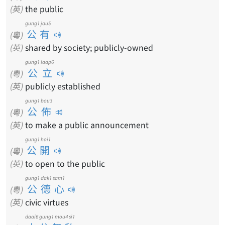
(英)
the public
gung1 jau5
公有
(粵)
(英)
shared by society; publicly-owned
gung1 laap6
公立
(粵)
(英)
publicly established
gung1 bou3
公佈
(粵)
(英)
to make a public announcement
gung1 hoi1
公開
(粵)
(英)
to open to the public
gung1 dak1 sam1
公德心
(粵)
(英)
civic virtues
daai6 gung1 mou4 si1