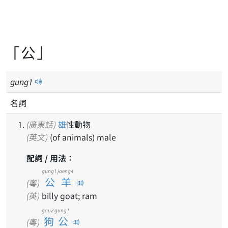
「公」
gung
1
名詞
(廣東話)
雄
性動物
(英文)
(of animals) male
配詞 / 用法：
gung1 joeng4
公羊
(粵)
(英)
billy goat; ram
gau2 gung1
狗公
(粵)