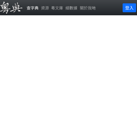
登入
查字典
資源
粵文庫
細數據
關於我哋