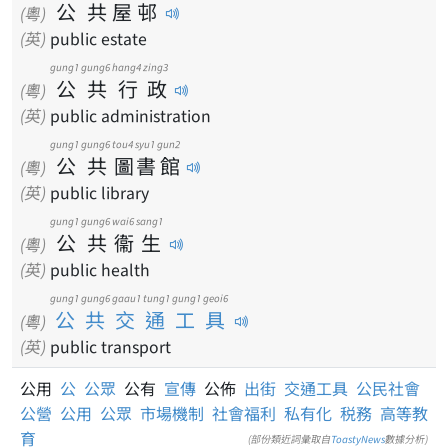
公
共
屋
邨
(粵)
(英)
public estate
gung1
gung6
hang4
zing3
公
共
行
政
(粵)
(英)
public administration
gung1
gung6
tou4
syu1
gun2
公
共
圖
書
館
(粵)
(英)
public library
gung1
gung6
wai6
sang1
公
共
衞
生
(粵)
(英)
public health
gung1 gung6 gaau1 tung1 gung1 geoi6
公共交通工具
(粵)
(英)
public transport
公用
公
公眾
公有
宣傳
公佈
出街
交通工具
公民社會
公營
公用
公眾
市場機制
社會福利
私有化
税務
高等教
育
(部份類近詞彙取自
ToastyNews
數據分析)