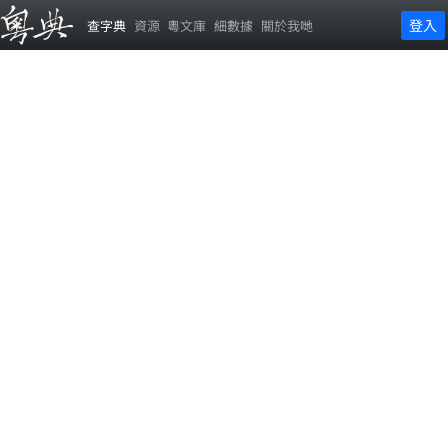
登入
查字典
資源
粵文庫
細數據
關於我哋