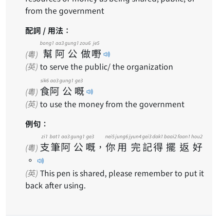
from the government
配詞 / 用法：
bong1
aa3
gung1
zou6
je5
幫
阿
公
做
嘢
(粵)
(英)
to serve the public/ the organization
sik6
aa3
gung1
ge3
食
阿
公
嘅
(粵)
(英)
to use the money from the government
例句：
zi1
bat1
aa3
gung1
ge3
nei5
jung6
jyun4
gei3
dak1
baai2
faan1
hou2
支
筆
阿
公
嘅
，
你
用
完
記
得
擺
返
好
(粵)
。
(英)
This pen is shared, please remember to put it
back after using.