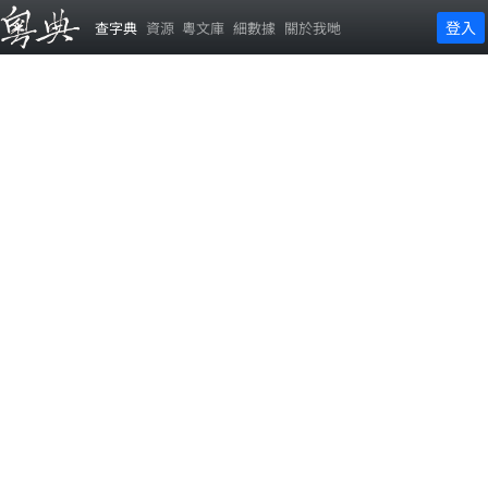
登入
查字典
資源
粵文庫
細數據
關於我哋