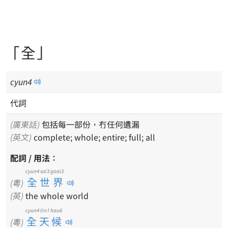
「全」
cyun
4
代詞
(廣東話)
包括每一部份，冇任何遺漏
(英文)
complete; whole; entire; full; all
配詞 / 用法：
cyun4 sai3 gaai3
全世界
(粵)
(英)
the whole world
cyun4 tin1 hau6
全天候
(粵)