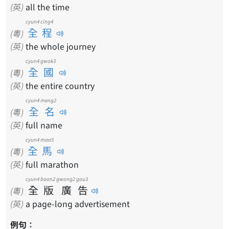
(英)
all the time
cyun4 cing4
全程
(粵)
(英)
the whole journey
cyun4 gwok3
全國
(粵)
(英)
the entire country
cyun4 meng2
全名
(粵)
(英)
full name
cyun4 maa5
全馬
(粵)
(英)
full marathon
cyun4
baan2
gwong2
gou3
全
版
廣
告
(粵)
(英)
a page-long advertisement
例句：