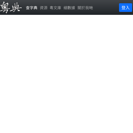
登入
查字典
資源
粵文庫
細數據
關於我哋