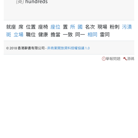
(英)
hundreds
就座 席 位置 座椅
座位
置
所
國
名次 現場 粉刺
污漬
斑
立場
職位 健康 擔當 一致 同一
相同
雷同
© 2018 香港辭書有限公司 -
非商業開放資料授權協議 1.0
舉報問題
源碼