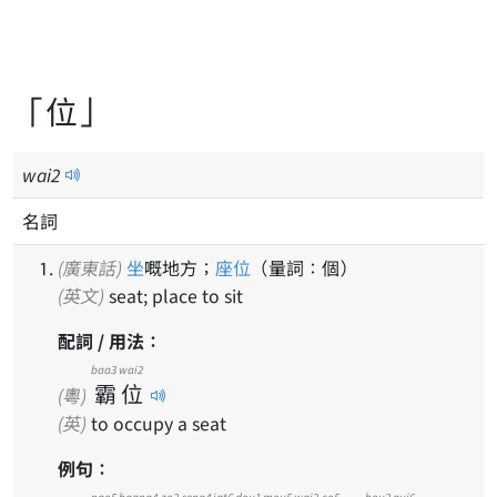
「位」
wai
2
名詞
(廣東話)
坐
嘅地方；
座位
（量詞：個）
(英文)
seat; place to sit
配詞 / 用法：
baa3
wai2
霸
位
(粵)
(英)
to occupy a seat
例句：
ngo5
haang4
zo2
seng4
jat6
dou1
mou5
wai2
co5
hou2
gui6