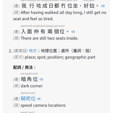
我
行
咗
成
日
都
冇
位
坐
，
好
攰
。
(粵)
(英)
After having walked all day long, I still get no
seat and feel so tired.
jap6
min6
zung6
jau5
loeng5
go3
wai2
入
面
仲
有
兩
個
位
。
(粵)
(英)
There are still two seats inside.
(廣東話)
地方
；地理位置；處所（量詞：個）
(英文)
place; spot; position; geographic part
配詞 / 用法：
am3
gok3
wai2
暗
角
位
(粵)
(英)
dark corner
ke4 le4 wai2
騎呢位
(粵)
(英)
speed camera locations
waan1
wai2