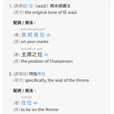
(廣東話)
位
（wai2）嘅本調讀法
(英文)
the original tone of 位 wai2
配詞 / 用法：
gok3 zau6 gok3 wai6
各就各位
(粵)
(英)
on your marks
zyu2
zik6
zi1
wai6
主
席
之
位
(粵)
(英)
the position of Chairperson
(廣東話)
特指
帝位
(英文)
specifically, the seat of the throne
配詞 / 用法：
zoi6 wai6
在位
(粵)
(英)
to be on the throne