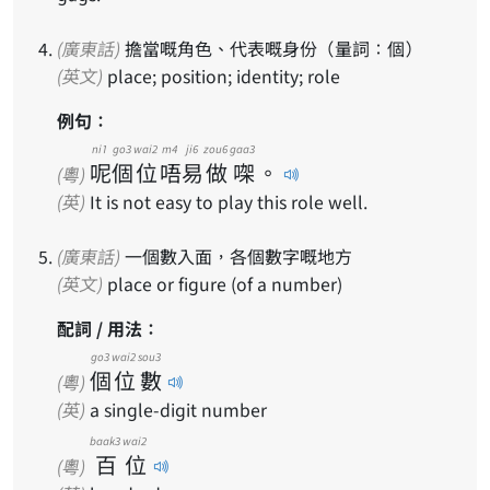
(廣東話)
擔當嘅角色、代表嘅身份（量詞：個）
(英文)
place; position; identity; role
例句：
ni1
go3
wai2
m4
ji6
zou6
gaa3
呢
個
位
唔
易
做
㗎
。
(粵)
(英)
It is not easy to play this role well.
(廣東話)
一個數入面，各個數字嘅地方
(英文)
place or figure (of a number)
配詞 / 用法：
go3
wai2
sou3
個
位
數
(粵)
(英)
a single-digit number
baak3
wai2
百
位
(粵)