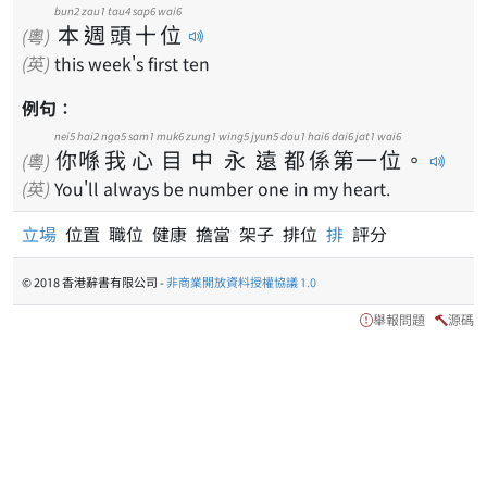
bun2
zau1
tau4
sap6
wai6
本
週
頭
十
位
(粵)
(英)
this week's first ten
例句：
nei5
hai2
ngo5
sam1
muk6
zung1
wing5
jyun5
dou1
hai6
dai6
jat1
wai6
你
喺
我
心
目
中
永
遠
都
係
第
一
位
。
(粵)
(英)
You'll always be number one in my heart.
立場
位置 職位 健康 擔當 架子 排位
排
評分
© 2018 香港辭書有限公司 -
非商業開放資料授權協議 1.0
舉報問題
源碼