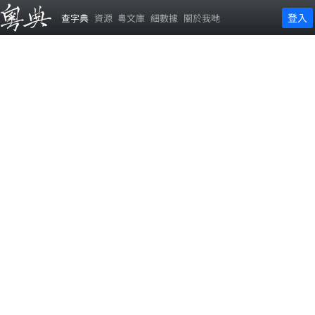
登入
查字典
資源
粵文庫
細數據
關於我哋