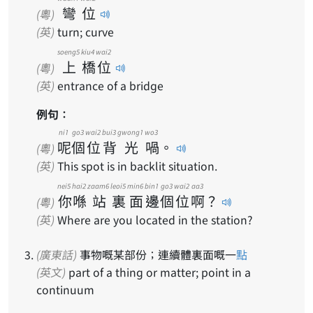
彎
位
(粵)
(英)
turn; curve
soeng5
kiu4
wai2
上
橋
位
(粵)
(英)
entrance of a bridge
例句：
ni1
go3
wai2
bui3
gwong1
wo3
呢
個
位
背
光
喎
。
(粵)
(英)
This spot is in backlit situation.
nei5
hai2
zaam6
leoi5
min6
bin1
go3
wai2
aa3
你
喺
站
裏
面
邊
個
位
啊
？
(粵)
(英)
Where are you located in the station?
(廣東話)
事物嘅某部份；連續體裏面嘅一
點
(英文)
part of a thing or matter; point in a
continuum