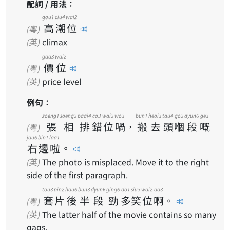
配詞 / 用法：
gou1
ciu4
wai2
高
潮
位
(粵)
(英)
climax
gaa3
wai2
價
位
(粵)
(英)
price level
例句：
zoeng1
soeng2
paai4
co3
wai2
wo3
bun1
heoi3
tau4
go2
dyun6
ge3
張
相
排
錯
位
喎
，
搬
去
頭
嗰
段
嘅
(粵)
jau6
bin1
laa1
右
邊
啦
。
(英)
The photo is misplaced. Move it to the right
side of the first paragraph.
tou3
pin2
hau6
bun3
dyun6
ging6
do1
siu3
wai2
aa3
套
片
後
半
段
勁
多
笑
位
啊
。
(粵)
(英)
The latter half of the movie contains so many
gags.