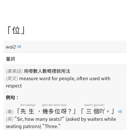
「位」
wai
2
量詞
(廣東話)
用嚟數人數嘅禮貌用法
(英文)
measure word for people, often used with
respect
例句：
sin1
saang1
gei2
do1
wai2
aa3
saam1
go3
aa1
「
先
生
，
幾
多
位
呀
？
」
「
三
個
吖
。
」
(粵)
(英)
"Sir, how many seats?" (asked by waiters while
seating patrons) "Three."