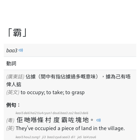
「霸」
baa
3
動詞
(廣東話)
佔據（間中有指佔據過多嘅意味），據為己有唔
俾人掂
(英文)
to occupy; to take; to grasp
例句：
keoi5
dei6
hai2
tiu4
cyun1
dou6
baa3
zo2
faai3
dei6
佢
哋
喺
條
村
度
霸
咗
塊
地
。
(粵)
(英)
They've occupied a piece of land in the village.
keoi5
hou2
zung1
ji3
baa3
zyu6
saai3
di1
je5
lai4
zou6