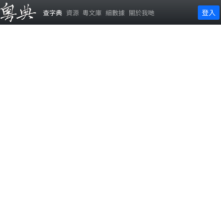
登入
查字典
資源
粵文庫
細數據
關於我哋