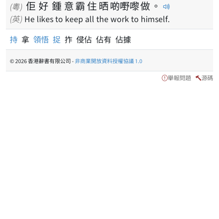
佢
好
鍾
意
霸
住
晒
啲
嘢
嚟
做
。
(粵)
(英)
He likes to keep all the work to himself.
持
拿
領悟
捉
拃 侵佔 佔有 佔據
© 2026 香港辭書有限公司 -
非商業開放資料授權協議 1.0
舉報問題
源碼