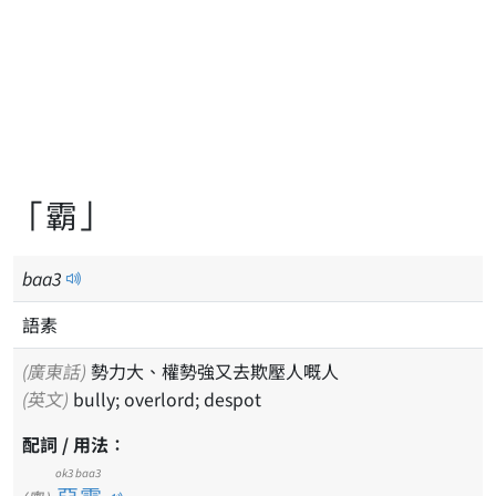
「霸」
baa
3
語素
(廣東話)
勢力大、權勢強又去欺壓人嘅人
(英文)
bully; overlord; despot
配詞 / 用法：
ok3 baa3