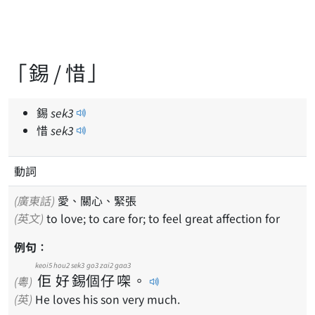
「錫 / 惜」
錫
sek
3
惜
sek
3
動詞
(廣東話)
愛、關心、緊張
(英文)
to love; to care for; to feel great affection for
例句：
keoi5
hou2
sek3
go3
zai2
gaa3
佢
好
錫
個
仔
㗎
。
(粵)
(英)
He loves his son very much.