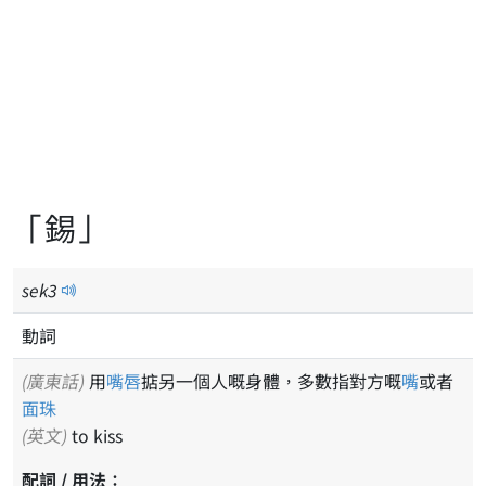
「錫」
sek
3
動詞
(廣東話)
用
嘴唇
掂另一個人嘅身體，多數指對方嘅
嘴
或者
面珠
(英文)
to kiss
配詞 / 用法：