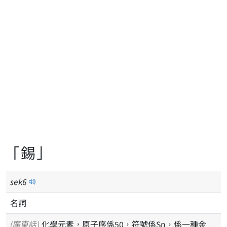
「錫」
sek
6
名詞
(廣東話)
化學元素，原子序係50，符號係Sn，係一種金