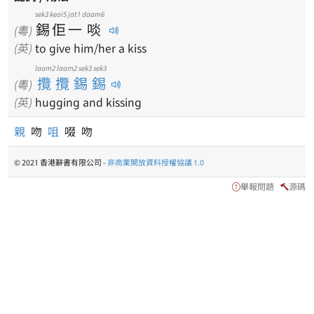
sek3
keoi5
jat1
daam6
錫
佢
一
啖
(粵)
(英)
to give him/her a kiss
laam2 laam2 sek3 sek3
攬攬錫錫
(粵)
(英)
hugging and kissing
親
吻
咀
啜 吻
© 2021 香港辭書有限公司 -
非商業開放資料授權協議 1.0
舉報問題
源碼