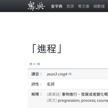
查字典
資源
粵文庫
細數據
「進程」
第 #1 條
讀音：
zeon
3
cing
4
詞性：
名詞
解釋：
(廣東話)
事物進行、發展或者變化嘅
(英文)
progression; process; cours