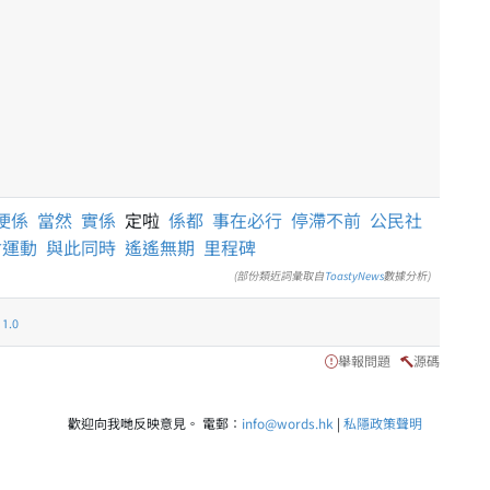
梗係
當然
實係
定啦
係都
事在必行
停滯不前
公民社
會運動
與此同時
遙遙無期
里程碑
(部份類近詞彙取自
ToastyNews
數據分析)
.0
舉報問題
源碼
歡迎向我哋反映意見。 電郵：
info@words.hk
|
私隱政策聲明