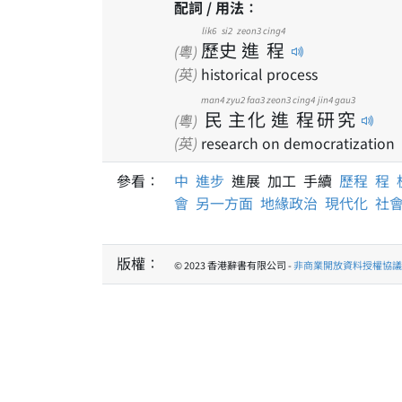
配詞 / 用法：
lik6
si2
zeon3
cing4
歷
史
進
程
(粵)
(英)
historical process
man4
zyu2
faa3
zeon3
cing4
jin4
gau3
民
主
化
進
程
研
究
(粵)
(英)
research on democratization
參看：
中
進步
進展 加工 手續
歷程
程
會
另一方面
地緣政治
現代化
社
版權：
© 2023 香港辭書有限公司 -
非商業開放資料授權協議 1