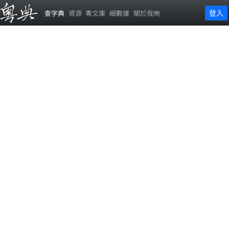
登入
查字典
資源
粵文庫
細數據
關於我哋