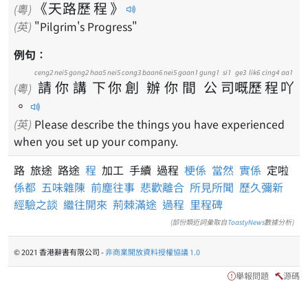
《
天
路
歷
程
》
(粵)
(英)
"Pilgrim's Progress"
例句：
ceng2
nei5
gong2
haa5
nei5
cong3
baan6
nei5
gaan1
gung1
si1
ge3
lik6
cing4
aa1
請
你
講
下
你
創
辦
你
間
公
司
嘅
歷
程
吖
(粵)
。
(英)
Please describe the things you have experienced
when you set up your company.
路 旅途 路途
程
加工 手續 過程
梗係
當然
實係
定啦
係都
五味雜陳
前塵往事
悲歡離合
所見所聞
歷久彌新
經驗之談
繼往開來
荊棘滿途
過程
里程碑
(部份類近詞彙取自
ToastyNews
數據分析)
© 2021 香港辭書有限公司 -
非商業開放資料授權協議 1.0
舉報問題
源碼