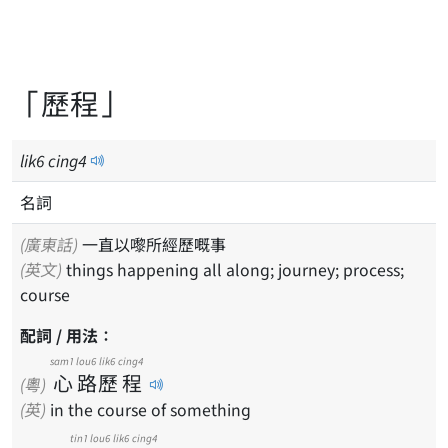
「歷程」
lik
6
cing
4
名詞
(廣東話)
一直以嚟所經歷嘅事
(英文)
things happening all along; journey; process;
course
配詞 / 用法：
sam1
lou6
lik6
cing4
心
路
歷
程
(粵)
(英)
in the course of something
tin1
lou6
lik6
cing4