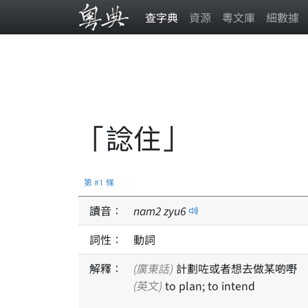
查字典
資源
粵文庫
細數據
「諗住」
第 #1 條
讀音：
nam
2
zyu
6
詞性：
動詞
解釋：
(廣東話)
計劃咗或者想去做某啲嘢
(英文)
to plan; to intend