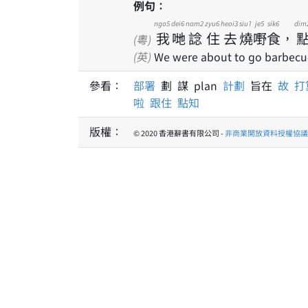
例句：
ngo5
dei6
nam2
zyu6
heoi3
siu1
je5
sik6
dim
我
哋
諗
住
去
燒
嘢
食
，
(粵)
(英)
We were about to go barbecue, 
參看：
部署
劃 謀 plan
計劃
旨在
故
打
啦
跟住
點知
版權：
© 2020 香港辭書有限公司 -
非商業開放資料授權協議 1