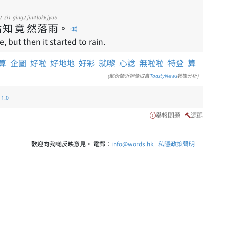
2
zi1
ging2
jin4
lok6
jyu5
點
知
竟
然
落
雨
。
but then it started to rain.
算
企圖
好啦
好地地
好彩
就嚟
心諗
無啦啦
特登
算
(部份類近詞彙取自
ToastyNews
數據分析)
.0
舉報問題
源碼
歡迎向我哋反映意見。 電郵：
info@words.hk
|
私隱政策聲明