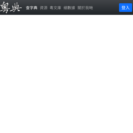
登入
查字典
資源
粵文庫
細數據
關於我哋