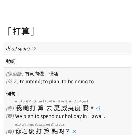
「打算」
daa
2
syun
3
動詞
(廣東話)
有意向做一樣嘢
(英文)
to intend; to plan; to be going to
例句：
ngo5
dei6
daa2
syun3
heoi3
haa6
wai1
ji4
dou6
gaa3
我
哋
打
算
去
夏
威
夷
度
假
。
(粵)
(英)
We plan to spend our holiday in Hawaii.
nei5
zi1
hau6
daa2
syun3
dim2
aa3
你
之
後
打
算
點
呀
？
(粵)