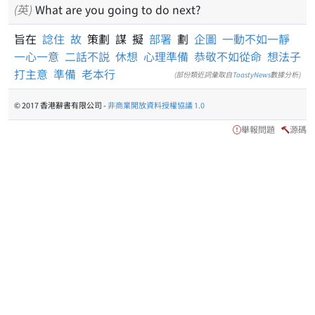
(英)
What are you going to do next?
旨在
諗住
故
策劃 謀 擬
部署
劃
企圖
一動不如一靜
一心一意
二話不説
休想
心理準備
恭敬不如從命
想法子
打主意
準備
老本行
(部份類近詞彙取自
ToastyNews
數據分析)
© 2017 香港辭書有限公司 -
非商業開放資料授權協議 1.0
舉報問題
源碼