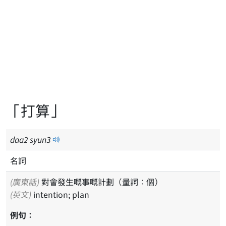
「打算」
daa
2
syun
3
名詞
(廣東話)
對會發生嘅事嘅計劃（量詞：個）
(英文)
intention; plan
例句：