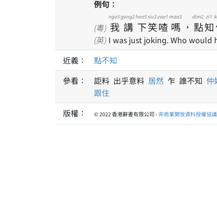
例句：
ngo5
gong2
haa5
siu3
zaa1
maa3
dim2
zi1
k
我
講
下
笑
喳
嗎
，
點
知
(粵)
(英)
I was just joking. Who would h
近義：
點不知
參看：
詎料 出乎意料
居然
乍 誰不知
仲
跟住
版權：
© 2022 香港辭書有限公司 -
非商業開放資料授權協議 1