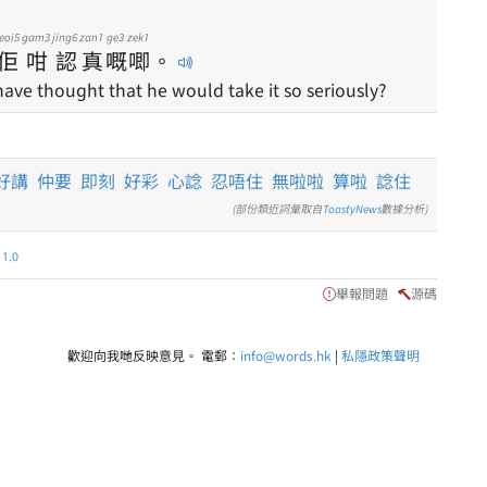
eoi5
gam3
jing6
zan1
ge3
zek1
佢
咁
認
真
嘅
唧
。
ave thought that he would take it so seriously?
好講
仲要
即刻
好彩
心諗
忍唔住
無啦啦
算啦
諗住
(部份類近詞彙取自
ToastyNews
數據分析)
.0
舉報問題
源碼
歡迎向我哋反映意見。 電郵：
info@words.hk
|
私隱政策聲明