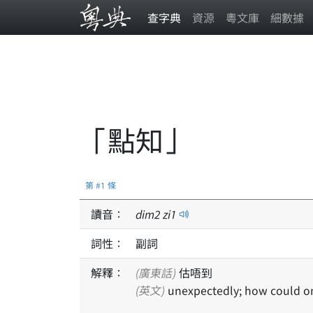
查字典
資源
粵文庫
細數據
「點知」
第 #1 條
讀音：
dim
2
zi
1
詞性：
副詞
解釋：
(廣東話)
估唔到
(英文)
unexpectedly; how could 