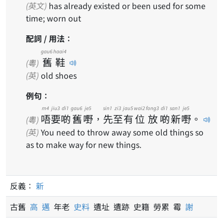
(英文)
has already existed or been used for some
time; worn out
配詞 / 用法：
gau6
haai4
舊
鞋
(粵)
(英)
old shoes
例句：
m4
jiu3
di1
gau6
je5
sin1
zi3
jau5
wai2
fong3
di1
san1
je5
唔
要
啲
舊
嘢
，
先
至
有
位
放
啲
新
嘢
。
(粵)
(英)
You need to throw away some old things so
as to make way for new things.
反義：
新
古舊
高
邁
年老
史料
遺址 遺跡 史籍 勞累 霉
謝