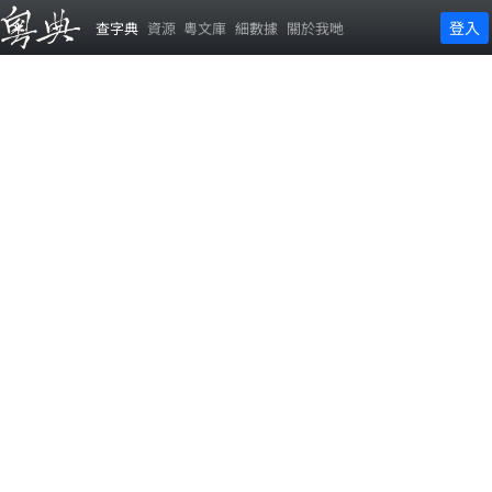
登入
查字典
資源
粵文庫
細數據
關於我哋