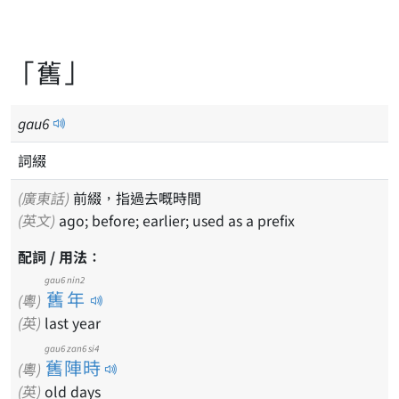
「舊」
gau
6
詞綴
(廣東話)
前綴，指過去嘅時間
(英文)
ago; before; earlier; used as a prefix
配詞 / 用法：
gau6 nin2
舊年
(粵)
(英)
last year
gau6 zan6 si4
舊陣時
(粵)
(英)
old days