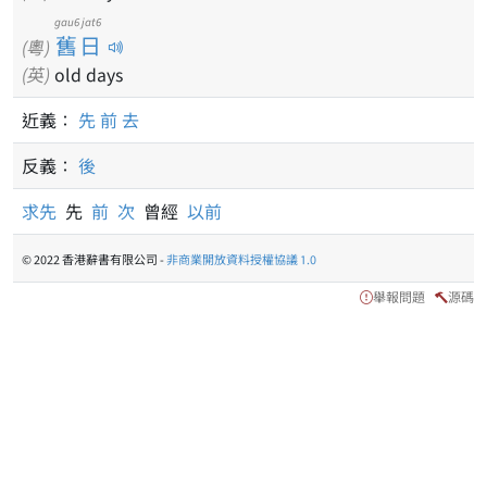
gau6 jat6
舊日
(粵)
(英)
old days
近義：
先
前
去
反義：
後
求先
先
前
次
曾經
以前
© 2022 香港辭書有限公司 -
非商業開放資料授權協議 1.0
舉報問題
源碼