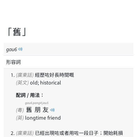
「舊」
gau
6
形容詞
(廣東話)
經歷咗好長時間嘅
(英文)
old; historical
配詞 / 用法：
gau6
pang4
jau5
舊
朋
友
(粵)
(英)
longtime friend
(廣東話)
已經出現咗或者用咗一段日子；開始耗損