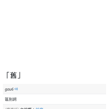
「舊」
gau
6
區別詞