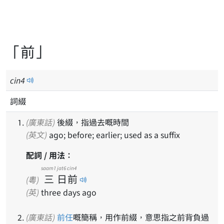
「前」
cin
4
詞綴
(廣東話)
後綴，指過去嘅時間
(英文)
ago; before; earlier; used as a suffix
配詞 / 用法：
saam1
jat6
cin4
三
日
前
(粵)
(英)
three days ago
(廣東話)
前任
嘅簡稱，用作前綴，意思指之前背負過