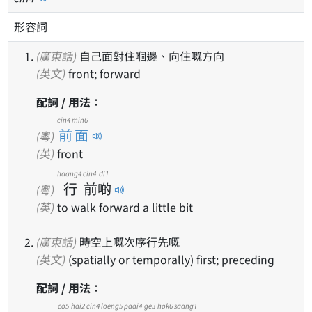
形容詞
(廣東話)
自己面對住嗰邊、向住嘅方向
(英文)
front; forward
配詞 / 用法：
cin4 min6
前面
(粵)
(英)
front
haang4
cin4
di1
行
前
啲
(粵)
(英)
to walk forward a little bit
(廣東話)
時空上嘅次序行先嘅
(英文)
(spatially or temporally) first; preceding
配詞 / 用法：
co5
hai2
cin4
loeng5
paai4
ge3
hok6
saang1