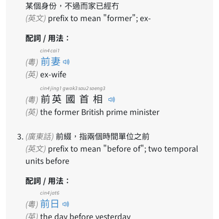
某個身份，不過而家已經冇
(英文)
prefix to mean "former"; ex-
配詞 / 用法：
cin4 cai1
前妻
(粵)
(英)
ex-wife
cin4
jing1
gwok3
sau2
soeng3
前
英
國
首
相
(粵)
(英)
the former British prime minister
(廣東話)
前綴，指兩個時間單位之前
(英文)
prefix to mean "before of"; two temporal
units before
配詞 / 用法：
cin4 jat6
前日
(粵)
(英)
the day before yesterday