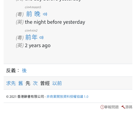
cin4 maan5
前晚
(粵)
(英)
the night before yesterday
cin4 nin2
前年
(粵)
(英)
2 years ago
反義：
後
求先
舊
先
次
曾經
以前
© 2021 香港辭書有限公司 -
非商業開放資料授權協議 1.0
舉報問題
源碼