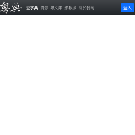
登入
查字典
資源
粵文庫
細數據
關於我哋