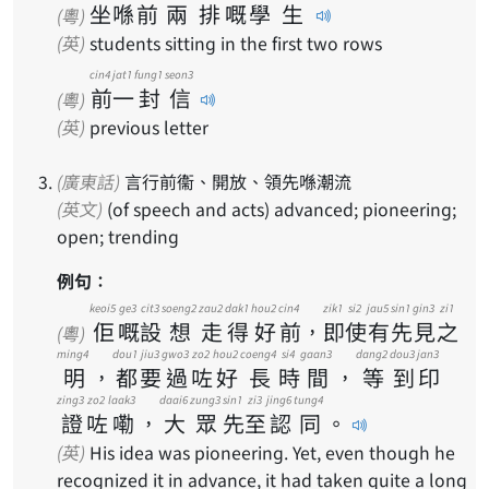
坐
喺
前
兩
排
嘅
學
生
(粵)
(英)
students sitting in the first two rows
cin4
jat1
fung1
seon3
前
一
封
信
(粵)
(英)
previous letter
(廣東話)
言行前衞、開放、領先喺潮流
(英文)
(of speech and acts) advanced; pioneering;
open; trending
例句：
keoi5
ge3
cit3
soeng2
zau2
dak1
hou2
cin4
zik1
si2
jau5
sin1
gin3
zi1
佢
嘅
設
想
走
得
好
前
，
即
使
有
先
見
之
(粵)
ming4
dou1
jiu3
gwo3
zo2
hou2
coeng4
si4
gaan3
dang2
dou3
jan3
明
，
都
要
過
咗
好
長
時
間
，
等
到
印
zing3
zo2
laak3
daai6
zung3
sin1
zi3
jing6
tung4
證
咗
嘞
，
大
眾
先
至
認
同
。
(英)
His idea was pioneering. Yet, even though he
recognized it in advance, it had taken quite a long