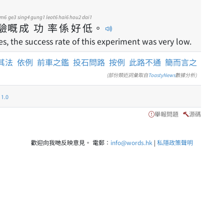
im6
ge3
sing4
gung1
leot6
hai6
hou2
dai1
驗
嘅
成
功
率
係
好
低
。
s, the success rate of this experiment was very low.
其法
依例
前車之鑑
投石問路
按例
此路不通
簡而言之
(部份類近詞彙取自
ToastyNews
數據分析)
.0
舉報問題
源碼
歡迎向我哋反映意見。 電郵：
info@words.hk
|
私隱政策聲明