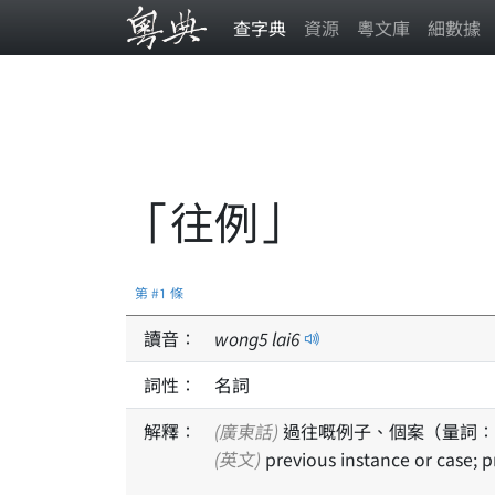
查字典
資源
粵文庫
細數據
「往例」
第 #1 條
讀音：
wong
5
lai
6
詞性：
名詞
解釋：
(廣東話)
過往嘅例子、個案（量詞：
(英文)
previous instance or case; 