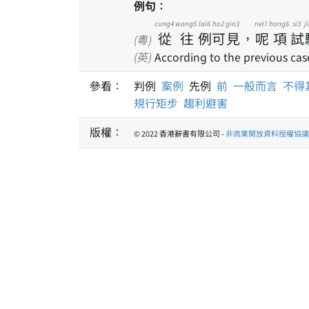
例句：
cung4
wong5
lai6
ho2
gin3
nei1
hong6
si3
j
從
往
例
可
見
，
呢
項
試
(粵)
(英)
According to the previous case
參看：
判例
案例
先例
前
一般而言
不得
規行矩步
趨利避害
版權：
© 2022 香港辭書有限公司 -
非商業開放資料授權協議 1