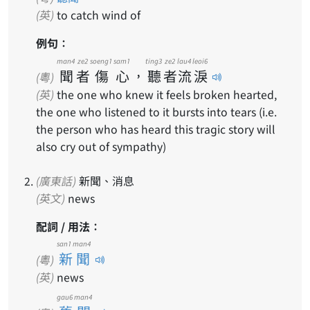
(英)
to catch wind of
例句：
man4
ze2
soeng1
sam1
ting3
ze2
lau4
leoi6
聞
者
傷
心
，
聽
者
流
淚
(粵)
(英)
the one who knew it feels broken hearted,
the one who listened to it bursts into tears (i.e.
the person who has heard this tragic story will
also cry out of sympathy)
(廣東話)
新聞、消息
(英文)
news
配詞 / 用法：
san1 man4
新聞
(粵)
(英)
news
gau6 man4