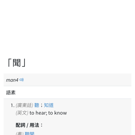
「聞」
man
4
語素
(廣東話)
聽
；
知道
(英文)
to hear; to know
配詞 / 用法：
(粵)
聽聞