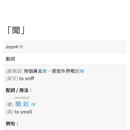
「聞」
man
4
動詞
(廣東話)
用個鼻去
索
、感受外界嘅
氣味
(英文)
to sniff
配詞 / 用法：
man4 dou2
聞到
(粵)
(英)
to smell
例句：