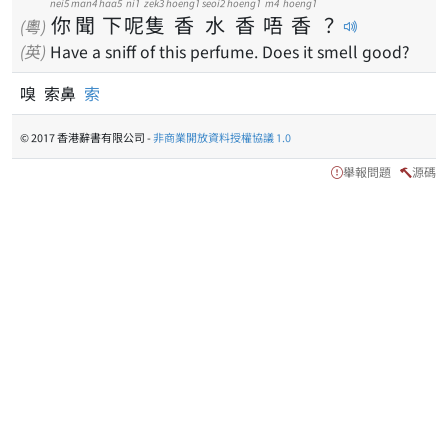
nei5
man4
haa5
ni1
zek3
hoeng1
seoi2
hoeng1
m4
hoeng1
你
聞
下
呢
隻
香
水
香
唔
香
？
(粵)
(英)
Have a sniff of this perfume. Does it smell good?
嗅 索鼻
索
© 2017 香港辭書有限公司 -
非商業開放資料授權協議 1.0
舉報問題
源碼