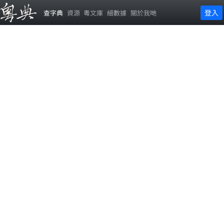
登入
查字典
資源
粵文庫
細數據
關於我哋