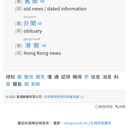
舊聞
(粵)
(英)
old news / dated information
fu6 man4
訃聞
(粵)
(英)
obituary
gong2 man4
港聞
(粵)
(英)
Hong Kong news
得知
聽
聽見
聽見
懂 通 認得 曉得
悉
信息 消息 料
風
聲氣
穎
新鮮
© 2021 香港辭書有限公司 -
非商業開放資料授權協議 1.0
舉報問題
源碼
歡迎向我哋反映意見。 電郵：
info@words.hk
|
私隱政策聲明