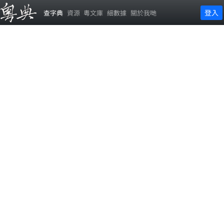
登入
查字典
資源
粵文庫
細數據
關於我哋