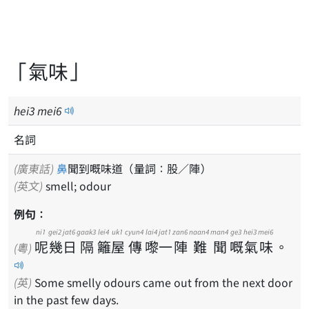
「氣味」
hei
3
mei
6
名詞
(廣東話)
鼻
聞到嘅味道（量詞：股／陣）
(英文)
smell; odour
例句：
ni1
gei2
jat6
gaak3
lei4
uk1
cyun4
lai4
jat1
zan6
naan4
man4
ge3
hei3
mei6
呢
幾
日
隔
籬
屋
傳
嚟
一
陣
難
聞
嘅
氣
味
。
(粵)
(英)
Some smelly odours came out from the next door
in the past few days.