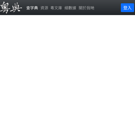
登入
查字典
資源
粵文庫
細數據
關於我哋