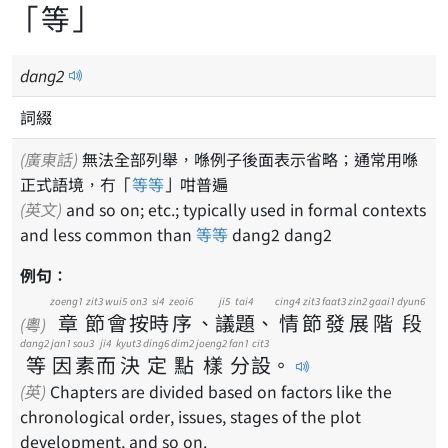
「等」
dang
2
詞綴
(廣東話)
無法全部列舉，喺例子後面表示省略；通常用喺
正式語境，冇「
等等
」咁普遍
(英文)
and so on; etc.; typically used in formal contexts
and less common than
等等
dang2 dang2
例句：
zoeng1
zit3
wui5
on3
si4
zeoi6
ji5
tai4
cing4
zit3
faat3
zin2
gaai1
dyun6
章
節
會
按
時
序
、
議
題
、
情
節
發
展
階
段
(粵)
dang2
jan1
sou3
ji4
kyut3
ding6
dim2
joeng2
fan1
cit3
等
因
素
而
決
定
點
樣
分
設
。
(英)
Chapters are divided based on factors like the
chronological order, issues, stages of the plot
development, and so on.