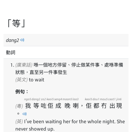
「等」
dang
2
動詞
(廣東話)
喺一個地方停留、停止做某件事、處喺準備
狀態，直至另一件事發生
(英文)
to wait
例句：
ngo5
dang2
zo2
keoi5
seng4
maan5
laa3
keoi5
dou1
mou5
ceot1
jin6
我
等
咗
佢
成
晚
喇
，
佢
都
冇
出
現
(粵)
。
(英)
I've been waiting her for the whole night. She
never showed up.