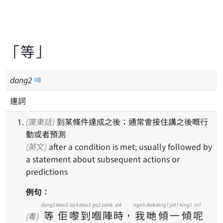
「等」
dang
2
連詞
(廣東話)
到某條件達成之後；通常會接住講之後嘅行
動或者預測
(英文)
after a condition is met; usually followed by
a statement about subsequent actions or
predictions
例句：
dang2
keoi5
lai4
dou3
go2
zan6
si4
ngo5
dei6
king1
jat1
king1
ni1
等
佢
嚟
到
嗰
陣
時
，
我
哋
傾
一
傾
呢
(粵)