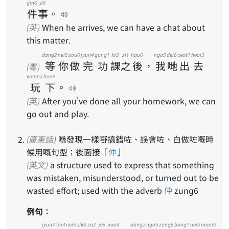
gin6
si6
件
事
。
(英)
When he arrives, we can have a chat about
this matter.
dang2
nei5
zou6
jyun4
gung1
fo3
zi1
hau6
ngo5
dei6
ceot1
heoi3
等
你
做
完
功
課
之
後
，
我
哋
出
去
(粵)
waan2
haa5
玩
下
。
(英)
After you've done all your homework, we can
go out and play.
(廣東話)
喺發現一樣嘢搞錯咗、誤會咗、白做咗嘅時
候用嘅句型；後面接「
仲
」
(英文)
a structure used to express that something
was mistaken, misunderstood, or turned out to be
wasted effort; used with the adverb
仲
zung6
例句：
jyun4
loi4
nei5
sik6
zo2
je5
naa4
dang2
ngo5
zung6
bong1
nei5
maai5