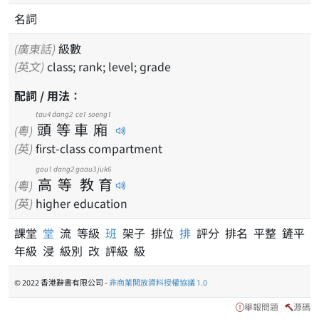
名詞
(廣東話)
級數
(英文)
class; rank; level; grade
配詞 / 用法：
tau4
dang2
ce1
soeng1
頭
等
車
廂
(粵)
(英)
first-class compartment
gou1
dang2
gaau3
juk6
高
等
教
育
(粵)
(英)
higher education
課堂
堂
流 等級
班
架子 排位
排
評分 排名 平整 鏟平
年級 浸 級別 改 評級 級
© 2022 香港辭書有限公司 -
非商業開放資料授權協議 1.0
舉報問題
源碼