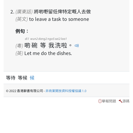
(廣東話)
將啲嘢留低俾特定嘅人去做
(英文)
to leave a task to someone
例句：
di1
wun2
dang2
ngo5
sai2
laa1
啲
碗
等
我
洗
啦
。
(粵)
(英)
Let me do the dishes.
等待 等候
候
© 2022 香港辭書有限公司 -
非商業開放資料授權協議 1.0
舉報問題
源碼