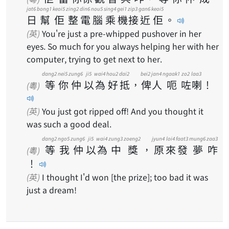
jat6
bong1
keoi5
zing2
din6
nou5
sing4
gei1
zip3
gan6
keoi5
日
幫
佢
整
電
腦
乘
機
接
近
佢
。
(英)
You're just a pre-whipped pushover in her
eyes. So much for you always helping her with her
computer, trying to get next to her.
dang2
nei5
zung6
ji5
wai4
hou2
dai2
bei2
jan4
ngaak1
zo2
laa3
等
你
仲
以
為
好
抵
，
俾
人
呃
咗
喇
！
(粵)
(英)
You just got ripped off! And you thought it
was such a good deal.
dang2
ngo5
zung6
ji5
wai4
zung3
zoeng2
jyun4
loi4
faat3
mung6
zaa3
等
我
仲
以
為
中
獎
，
原
來
發
夢
咋
(粵)
！
(英)
I thought I'd won [the prize]; too bad it was
just a dream!