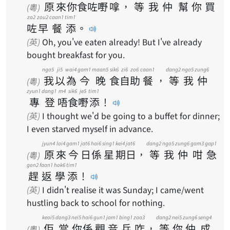
原
來
你
食
咗
嘢
嗱
，
等
我
仲
幫
你
買
(粵)
zo2
zou2
caan1
tim1
咗
早
餐
添
。
(英)
Oh, you've eaten already! But I've already
bought breakfast for you.
ngo5
ji5
wai4
gam1
maan5
sik6
zi6
zo6
caan1
dang2
ngo5
zung6
我
以
為
今
晚
食
自
助
餐
，
等
我
仲
(粵)
zyun1
dang1
m4
sik6
je5
tim1
專
登
唔
食
嘢
添
！
(英)
I thought we'd be going to a buffet for dinner;
I even starved myself in advance.
jyun4
loi4
gam1
jat6
hai6
sing1
kei4
jat6
dang2
ngo5
zung6
gam3
gap1
原
來
今
日
係
星
期
日
，
等
我
仲
咁
急
(粵)
gon2
faan1
hok6
tim1
趕
返
學
添
！
(英)
I didn't realise it was Sunday; I came/went
hustling back to school for nothing.
keoi5
dong3
nei5
hai6
gun1
jam1
bing1
zaa3
dang2
nei5
zung6
seng4
佢
當
你
係
觀
音
兵
咋
，
等
你
仲
成
(粵)