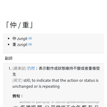
「仲 / 重」
仲
zung
6
重
zung
6
副詞
(廣東話)
仍然
；表示動作或狀態維持不變或者重複發
生
(英文)
still; to indicate that the action or status is
unchanged or is repeating
例句：
keoi5
hai2
ni1
gaan1
gung1
si1
zou6
zo2
ng5
luk6
nin4
dou1
mou5
sing1