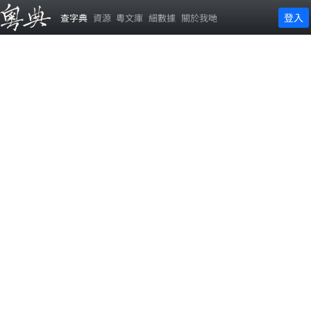
登入
查字典
資源
粵文庫
細數據
關於我哋