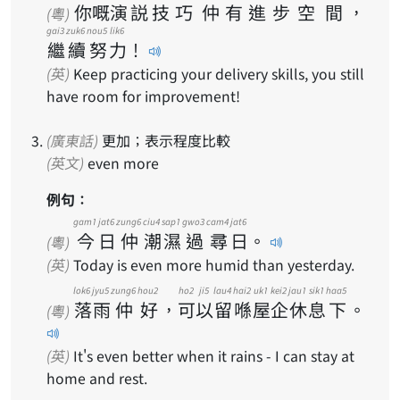
你
嘅
演
説
技
巧
仲
有
進
步
空
間
，
(粵)
gai3
zuk6
nou5
lik6
繼
續
努
力
！
(英)
Keep practicing your delivery skills, you still
have room for improvement!
(廣東話)
更加；表示程度比較
(英文)
even more
例句：
gam1
jat6
zung6
ciu4
sap1
gwo3
cam4
jat6
今
日
仲
潮
濕
過
尋
日
。
(粵)
(英)
Today is even more humid than yesterday.
lok6
jyu5
zung6
hou2
ho2
ji5
lau4
hai2
uk1
kei2
jau1
sik1
haa5
落
雨
仲
好
，
可
以
留
喺
屋
企
休
息
下
。
(粵)
(英)
It's even better when it rains - I can stay at
home and rest.