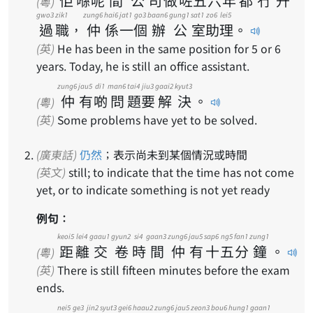
佢
喺
呢
間
公
司
做
咗
五
六
年
都
冇
升
(粵)
gwo3
zik1
zung6
hai6
jat1
go3
baan6
gung1
sat1
zo6
lei5
過
職
，
仲
係
一
個
辦
公
室
助
理
。
(英)
He has been in the same position for 5 or 6
years. Today, he is still an office assistant.
zung6
jau5
di1
man6
tai4
jiu3
gaai2
kyut3
仲
有
啲
問
題
要
解
決
。
(粵)
(英)
Some problems have yet to be solved.
(廣東話)
仍然
；表示尚未到某個情況或時間
(英文)
still; to indicate that the time has not come
yet, or to indicate something is not yet ready
例句：
keoi5
lei4
gaau1
gyun2
si4
gaan3
zung6
jau5
sap6
ng5
fan1
zung1
距
離
交
卷
時
間
仲
有
十
五
分
鐘
。
(粵)
(英)
There is still fifteen minutes before the exam
ends.
nei5
ge3
jin2
syut3
gei6
haau2
zung6
jau5
zeon3
bou6
hung1
gaan1