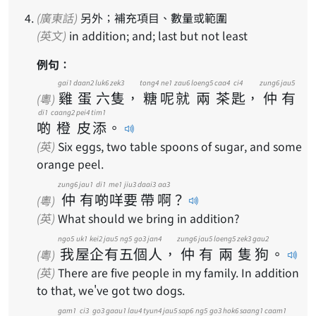
(廣東話)
另外；補充項目、數量或範圍
(英文)
in addition; and; last but not least
例句：
gai1
daan2
luk6
zek3
tong4
ne1
zau6
loeng5
caa4
ci4
zung6
jau5
雞
蛋
六
隻
，
糖
呢
就
兩
茶
匙
，
仲
有
(粵)
di1
caang2
pei4
tim1
啲
橙
皮
添
。
(英)
Six eggs, two table spoons of sugar, and some
orange peel.
zung6
jau1
di1
me1
jiu3
daai3
aa3
仲
有
啲
咩
要
帶
啊
？
(粵)
(英)
What should we bring in addition?
ngo5
uk1
kei2
jau5
ng5
go3
jan4
zung6
jau5
loeng5
zek3
gau2
我
屋
企
有
五
個
人
，
仲
有
兩
隻
狗
。
(粵)
(英)
There are five people in my family. In addition
to that, we've got two dogs.
gam1
ci3
go3
gaau1
lau4
tyun4
jau5
sap6
ng5
go3
hok6
saang1
caam1