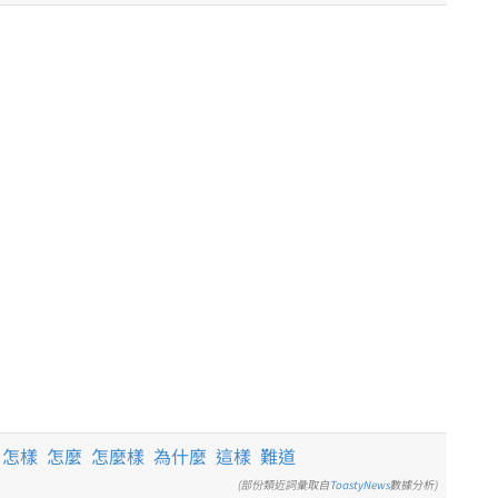
怎樣
怎麼
怎麼樣
為什麼
這樣
難道
(部份類近詞彙取自
ToastyNews
數據分析)