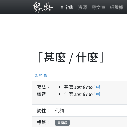
查字典
資源
粵文庫
細數據
「甚麼 / 什麼」
第 #1 條
寫法、
甚麼
sam
6
mo
1
讀音：
什麼
sam
6
mo
1
詞性：
代詞
標籤：
書面語