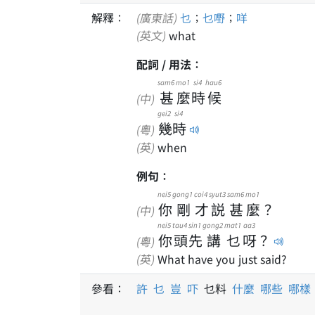
解釋：
(廣東話)
乜
；
乜嘢
；
咩
(英文)
what
配詞 / 用法：
sam6
mo1
si4
hau6
甚
麼
時
候
(中)
gei2
si4
幾
時
(粵)
(英)
when
例句：
nei5
gong1
coi4
syut3
sam6
mo1
你
剛
才
説
甚
麼
？
(中)
nei5
tau4
sin1
gong2
mat1
aa3
你
頭
先
講
乜
呀
？
(粵)
(英)
What have you just said?
參看：
許
乜
豈
吓
乜料
什麼
哪些
哪樣