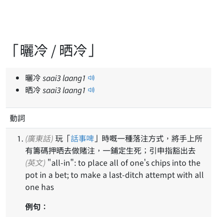
「曬冷 / 晒冷」
曬冷
saai
3
laang
1
晒冷
saai
3
laang
1
動詞
(廣東話)
玩「
話事啤
」時嘅一種落注方式，將手上所
有籌碼押晒去做賭注，一鋪定生死；引申指豁出去
(英文)
"all-in": to place all of one's chips into the
pot in a bet; to make a last-ditch attempt with all
one has
例句：