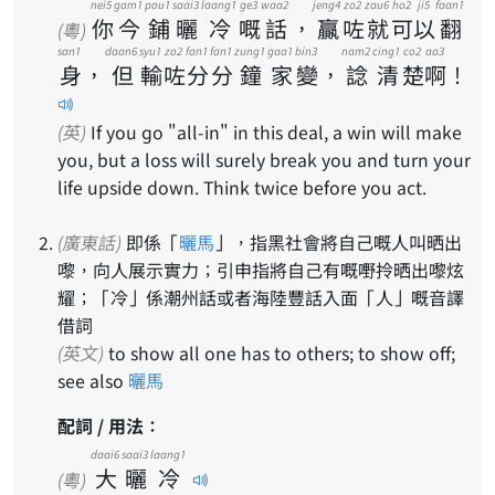
nei5
gam1
pou1
saai3
laang1
ge3
waa2
jeng4
zo2
zau6
ho2
ji5
faan1
你
今
鋪
曬
冷
嘅
話
，
贏
咗
就
可
以
翻
(粵)
san1
daan6
syu1
zo2
fan1
fan1
zung1
gaa1
bin3
nam2
cing1
co2
aa3
身
，
但
輸
咗
分
分
鐘
家
變
，
諗
清
楚
啊
！
(英)
If you go "all-in" in this deal, a win will make
you, but a loss will surely break you and turn your
life upside down. Think twice before you act.
(廣東話)
即係「
曬馬
」，指黑社會將自己嘅人叫晒出
嚟，向人展示實力；引申指將自己有嘅嘢拎晒出嚟炫
耀；「冷」係潮州話或者海陸豐話入面「人」嘅音譯
借詞
(英文)
to show all one has to others; to show off;
see also
曬馬
配詞 / 用法：
daai6
saai3
laang1
大
曬
冷
(粵)