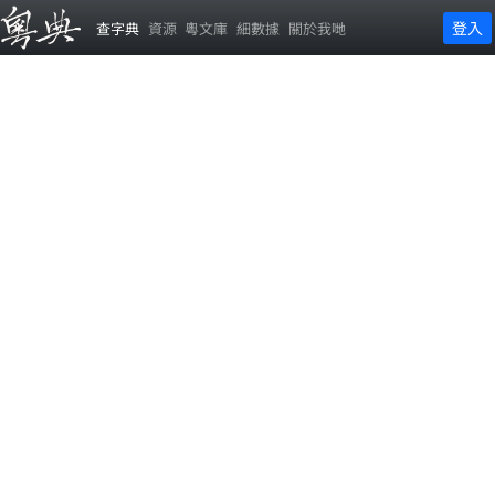
登入
查字典
資源
粵文庫
細數據
關於我哋