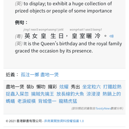
(英)
to display; to exhibit a huge collection of
prized objects or people of some importance
例句：
jing1
neoi5
wong4
saang1
jat6
wong4
sat1
saai3
laang1
英
女
皇
生
日
，
皇
室
曬
冷
。
(粵)
(英)
It is the Queen's birthday and the royal family
graced the occasion by its presence.
近義：
孤注一擲
盡地一煲
盡地一煲 裝b 懶叻 攞彩
炫耀
秀出
坐定粒六
打鐵趁熱
捉蟲入屎忽
擒賊先擒王
放長線釣大魚
涼浸浸
熱鍋上的
螞蟻
老淚縱橫
背城借一
龍精虎猛
(部份類近詞彙取自
ToastyNews
數據分析)
© 2021 香港辭書有限公司 -
非商業開放資料授權協議 1.0