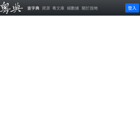
登入
查字典
資源
粵文庫
細數據
關於我哋