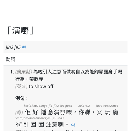
「演嘢」
jin
2
je
5
動詞
(廣東話)
為咗引人注意而做啲自以為能夠顯露身手嘅
行為，帶貶義
(英文)
to show off
例句：
keoi5
hou2
zung1
ji3
jin2
je5
gaa3
nei5
tai2
jau6
waan2
mo1
佢
好
鍾
意
演
嘢
㗎
。
你
睇
，
又
玩
魔
(粵)
seot6
jan5
neoi4
neoi2
zyu3
ji3
laa3
術
引
囡
囡
注
意
喇
。