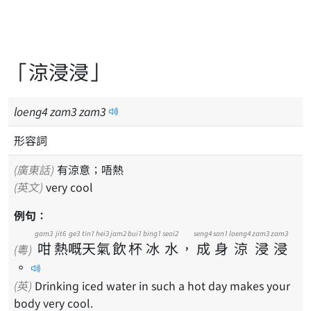
「涼浸浸」
loeng
4
zam
3
zam
3
形容詞
(廣東話)
有涼意；唔熱
(英文)
very cool
例句：
gam3
jit6
ge3
tin1
hei3
jam2
bui1
bing1
seoi2
seng4
san1
loeng4
zam3
zam3
咁
熱
嘅
天
氣
飲
杯
冰
水
，
成
身
涼
浸
浸
(粵)
。
(英)
Drinking iced water in such a hot day makes your
body very cool.