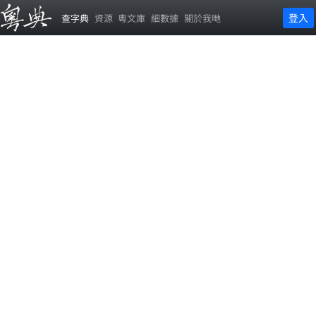
登入
查字典
資源
粵文庫
細數據
關於我哋