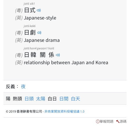
jat6
sik1
日
式
(粵)
(英)
Japanese-style
jat6
kek6
日
劇
(粵)
(英)
Japanese drama
jat6
hon4
gwaan1
hai6
日
韓
關
係
(粵)
(英)
relationship between Japan and Korea
反義：
夜
陽 熱頭
日頭
太陽
白日
日間
白天
© 2019 香港辭書有限公司 -
非商業開放資料授權協議 1.0
舉報問題
源碼