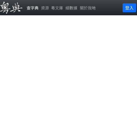
登入
查字典
資源
粵文庫
細數據
關於我哋