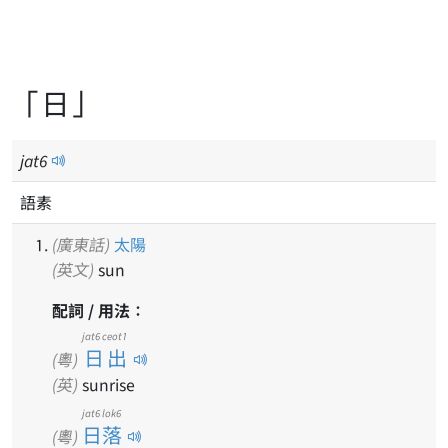
「日」
jat
6
語素
(廣東話)
太陽
(英文)
sun
配詞 / 用法：
jat6 ceot1
日出
(粵)
(英)
sunrise
jat6 lok6
日落
(粵)