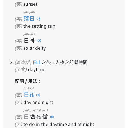
(英)
sunset
lok6 jat6
落日
(粵)
(英)
the setting sun
jat6
san4
日
神
(粵)
(英)
solar deity
(廣東話)
日出
之後，入夜之前嘅時間
(英文)
daytime
配詞 / 用法：
jat6 je6
日夜
(粵)
(英)
day and night
jat6
zou6
je6
zou6
日
做
夜
做
(粵)
(英)
to do in the daytime and at night