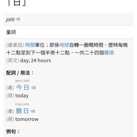
「日」
jat
6
量詞
(廣東話)
時間
單位；即係
地球
自轉一圈嘅時間，歷時每晚
十二點至到下一個半夜十二點，一共二十四個
鐘頭
(英文)
day; 24 hours
配詞 / 用法：
gam1 jat6
今日
(粵)
(英)
today
ting1 jat6
聽日
(粵)
(英)
tomorrow
例句：