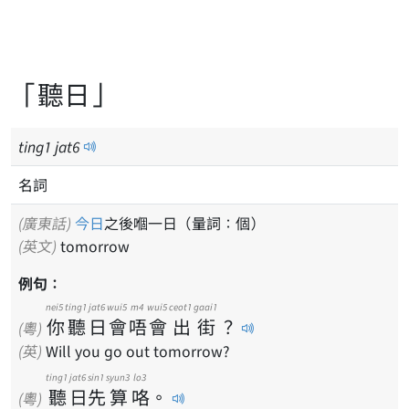
「聽日」
ting
1
jat
6
名詞
(廣東話)
今日
之後嗰一日（量詞：個）
(英文)
tomorrow
例句：
nei5
ting1
jat6
wui5
m4
wui5
ceot1
gaai1
你
聽
日
會
唔
會
出
街
？
(粵)
(英)
Will you go out tomorrow?
ting1
jat6
sin1
syun3
lo3
聽
日
先
算
咯
。
(粵)