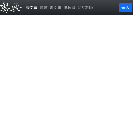
登入
查字典
資源
粵文庫
細數據
關於我哋