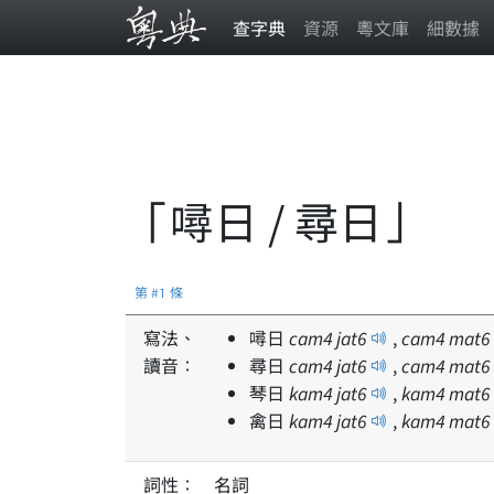
查字典
資源
粵文庫
細數據
「噚日 / 尋日」
第 #1 條
寫法、
噚日
cam
4
jat
6
,
cam
4
mat
6
讀音：
尋日
cam
4
jat
6
,
cam
4
mat
6
琴日
kam
4
jat
6
,
kam
4
mat
6
禽日
kam
4
jat
6
,
kam
4
mat
6
詞性：
名詞