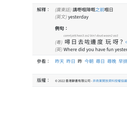
解釋：
(廣東話)
講嘢嗰陣嘅
之前
嗰日
(英文)
yesterday
例句：
cam4
jat6
heoi3
zo2
bin1
dou6
waan2
aa3
噚
日
去
咗
邊
度
玩
呀
？
(粵)
(英)
Where did you have fun yeste
參看：
昨天
昨日
昨
今朝
尋日
尋晚
早
版權：
© 2022 香港辭書有限公司 -
非商業開放資料授權協議 1