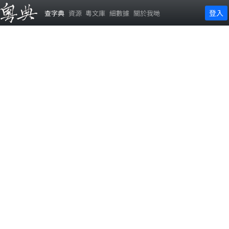
登入
查字典
資源
粵文庫
細數據
關於我哋