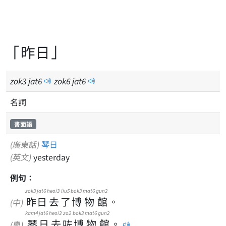
「昨日」
zok
3
jat
6
zok
6
jat
6
名詞
書面語
(廣東話)
琴日
(英文)
yesterday
例句：
zok3
jat6
heoi3
liu5
bok3
mat6
gun2
昨
日
去
了
博
物
館
。
(中)
kam4
jat6
heoi3
zo2
bok3
mat6
gun2
琴
日
去
咗
博
物
館
。
(粵)