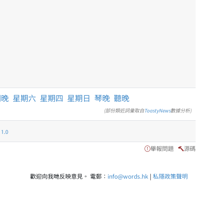
明晚
星期六
星期四
星期日
琴晚
聽晚
(部份類近詞彙取自
ToastyNews
數據分析)
.0
舉報問題
源碼
歡迎向我哋反映意見。 電郵：
info@words.hk
|
私隱政策聲明