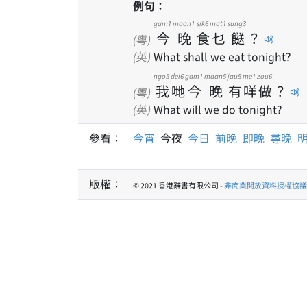
例句：
gam1
maan1
sik6
mat1
sung3
今
晚
食
乜
餸
？
(粵)
(英)
What shall we eat tonight?
ngo5
dei6
gam1
maan5
jau5
me1
zou6
我
哋
今
晚
有
咩
做
？
(粵)
(英)
What will we do tonight?
參看：
今宵
今夜
今日
前晚
即晚
尋晚
版權：
© 2021 香港辭書有限公司 -
非商業開放資料授權協議 1