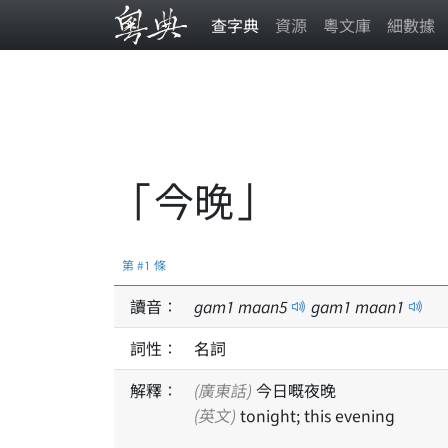
查字典
資源
粵文庫
細數據
「今晚」
第 #1 條
讀音：
gam
1
maan
5
gam
1
maan
1
詞性：
名詞
解釋：
(廣東話)
今日嘅夜晚
(英文)
tonight; this evening