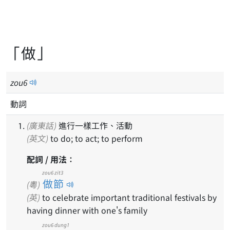
「做」
zou
6
動詞
(廣東話)
進行一樣工作、活動
(英文)
to do; to act; to perform
配詞 / 用法：
zou6 zit3
做節
(粵)
(英)
to celebrate important traditional festivals by
having dinner with one's family
zou6 dung1