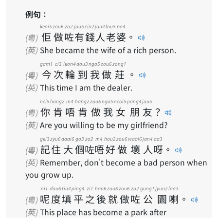
例句：
keoi5
zou6
zo2
jau5
cin2
jan4
lou5
po4
佢
做
咗
有
錢
人
老
婆
。
(粵)
(英)
She became the wife of a rich person.
gam1
ci3
leon4
dou3
ngo5
zou6
zong1
今
次
輪
到
我
做
莊
。
(粵)
(英)
This time I am the dealer.
nei5
hang2
m4
hang2
zou6
ngo5
neoi5
pang4
jau5
你
肯
唔
肯
做
我
女
朋
友
？
(粵)
(英)
Are you willing to be my girlfriend?
gei3
zyu6
daai6
go3
zo2
m4
hou2
zou6
waai6
jan4
aa3
記
住
大
個
咗
唔
好
做
壞
人
呀
。
(粵)
(英)
Remember, don't become a bad person when
you grow up.
ni1
dou6
tin4
ping4
zi1
hau6
zau6
zou6
zo2
gung1
jyun2
laa3
呢
度
填
平
之
後
就
做
咗
公
園
喇
。
(粵)
(英)
This place has become a park after