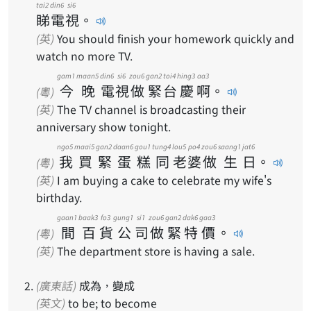
tai2
din6
si6
睇
電
視
。
(英)
You should finish your homework quickly and
watch no more TV.
gam1
maan5
din6
si6
zou6
gan2
toi4
hing3
aa3
今
晚
電
視
做
緊
台
慶
啊
。
(粵)
(英)
The TV channel is broadcasting their
anniversary show tonight.
ngo5
maai5
gan2
daan6
gou1
tung4
lou5
po4
zou6
saang1
jat6
我
買
緊
蛋
糕
同
老
婆
做
生
日
。
(粵)
(英)
I am buying a cake to celebrate my wife's
birthday.
gaan1
baak3
fo3
gung1
si1
zou6
gan2
dak6
gaa3
間
百
貨
公
司
做
緊
特
價
。
(粵)
(英)
The department store is having a sale.
(廣東話)
成為，變成
(英文)
to be; to become