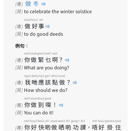
做冬
(粵)
(英)
to celebrate the winter solstice
zou6
hou2
si6
做
好
事
(粵)
(英)
to do good deeds
例句：
nei5
zou6
gan2
mat1
aa3
你
做
緊
乜
啊
？
(粵)
(英)
What are you doing?
ngo5
dei6
jing1
goi1
dim2
zou6
我
哋
應
該
點
做
？
(粵)
(英)
How should we do?
nei5
zou6
dou2
gaa3
你
做
到
㗎
！
(粵)
(英)
You can do it!
nei5
hou2
faai3
di1
zou6
saai3
di1
gung1
fo3
m4
hou2
gwaa3
zyu6
你
好
快
啲
做
晒
啲
功
課
，
唔
好
掛
住
(粵)