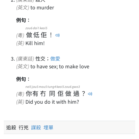
(英文)
to murder
例句：
zou6
dai1
keoi5
做
低
佢
！
(粵)
(英)
Kill him!
(廣東話)
性交；
做愛
(英文)
to have sex; to make love
例句：
nei5
jau5
mou5
tung4
keoi5
zou6
gwo3
你
有
冇
同
佢
做
過
？
(粵)
(英)
Did you do it with him?
追殺 行兇
謀殺
埋單