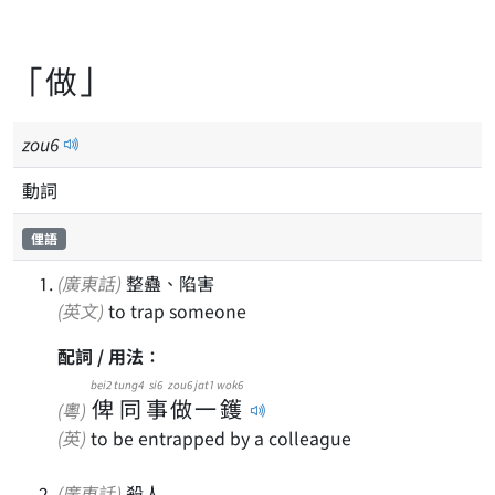
「做」
zou
6
動詞
俚語
(廣東話)
整蠱、陷害
(英文)
to trap someone
配詞 / 用法：
bei2
tung4
si6
zou6
jat1
wok6
俾
同
事
做
一
鑊
(粵)
(英)
to be entrapped by a colleague
(廣東話)
殺人