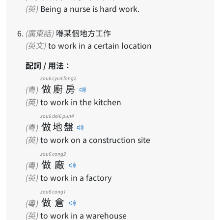
(英)
Being a nurse is hard work.
(廣東話)
喺某個地方工作
(英文)
to work in a certain location
配詞 / 用法：
zou6
cyu4
fong2
做
廚
房
(粵)
(英)
to work in the kitchen
zou6
dei6
pun4
做
地
盤
(粵)
(英)
to work on a construction site
zou6
cong2
做
廠
(粵)
(英)
to work in a factory
zou6
cong1
做
倉
(粵)
(英)
to work in a warehouse