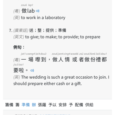
zou6
lep1
做
lab
(粵)
(英)
to work in a laboratory
(廣東話)
送；整；提供；準備
(英文)
to give; to make; to provide; to prepare
例句：
jat1
coeng4
lai4
dou3
zou6
jan4
cing4
waak6
ze2
zou6
fan6
lai5
dou1
一
場
嚟
到
，
做
人
情
或
者
做
份
禮
都
(粵)
jiu3
laa1
要
啦
。
(英)
The wedding is such a great occasion to join. I
should prepare either cash or a gift.
籌備 籌
準備
辦
張羅 予以 安排 予 配備 供給