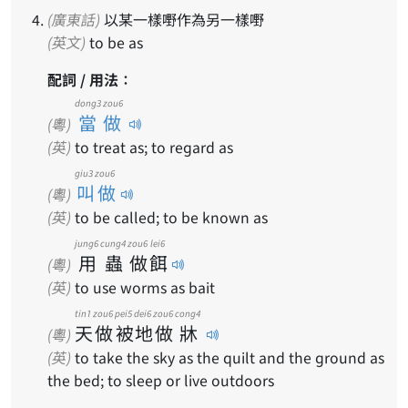
(廣東話)
以某一樣嘢作為另一樣嘢
(英文)
to be as
配詞 / 用法：
dong3 zou6
當做
(粵)
(英)
to treat as; to regard as
giu3 zou6
叫做
(粵)
(英)
to be called; to be known as
jung6
cung4
zou6
lei6
用
蟲
做
餌
(粵)
(英)
to use worms as bait
tin1
zou6
pei5
dei6
zou6
cong4
天
做
被
地
做
牀
(粵)
(英)
to take the sky as the quilt and the ground as
the bed; to sleep or live outdoors