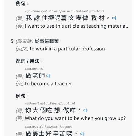
例句：
ngo5
nam2
zyu6
lo2
nei1
pin1
man2
lei4
zou6
gaau3
coi4
我
諗
住
攞
呢
篇
文
嚟
做
教
材
。
(粵)
(英)
I want to use this article as teaching material.
(廣東話)
從事某職業
(英文)
to work in a particular profession
配詞 / 用法：
zou6
lou5
si1
做
老
師
(粵)
(英)
to become a teacher
例句：
nei5
daai6
go3
zo2
soeng2
zou6
me1
你
大
個
咗
想
做
咩
？
(粵)
(英)
What do you want to be when you grow up?
zou6
wu6
si6
hou2
san1
fu2
gaa3
做
護
士
好
辛
苦
㗎
。
(粵)