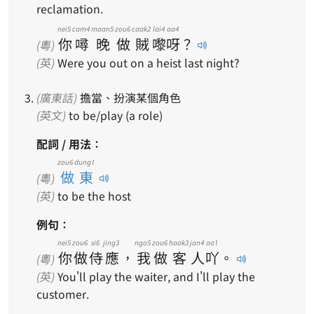
reclamation.
nei5
cam4
maan5
zou6
caak2
lai4
aa4
你
噚
晚
做
賊
嚟
呀
？
(粵)
(英)
Were you out on a heist last night?
(廣東話)
擔當、扮演某個角色
(英文)
to be/play (a role)
配詞 / 用法：
zou6 dung1
做東
(粵)
(英)
to be the host
例句：
nei5
zou6
si6
jing3
ngo5
zou6
haak3
jan4
aa1
你
做
侍
應
，
我
做
客
人
吖
。
(粵)
(英)
You'll play the waiter, and I'll play the
customer.