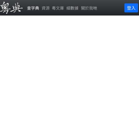
登入
查字典
資源
粵文庫
細數據
關於我哋