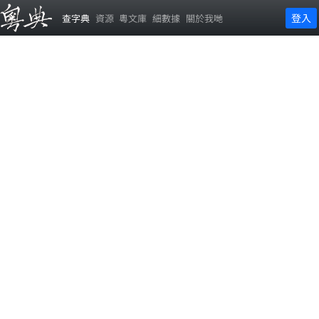
登入
查字典
資源
粵文庫
細數據
關於我哋