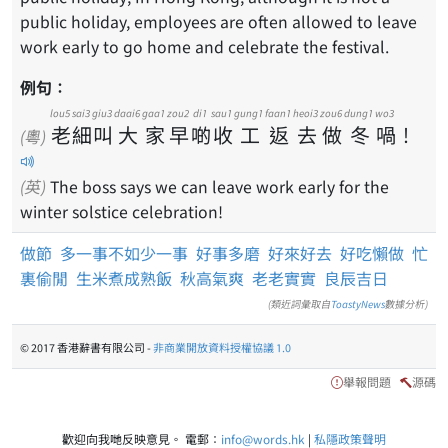
public holiday, employees are often allowed to leave
work early to go home and celebrate the festival.
例句：
lou5
sai3
giu3
daai6
gaa1
zou2
di1
sau1
gung1
faan1
heoi3
zou6
dung1
wo3
老
細
叫
大
家
早
啲
收
工
返
去
做
冬
喎
！
(粵)
(英)
The boss says we can leave work early for the
winter solstice celebration!
做節
多一事不如少一事
好事多磨
好來好去
好吃懶做
忙
裏偷閒
生米煮成熟飯
秋高氣爽
老老實實
良辰吉日
(類近詞彙取自
ToastyNews
數據分析)
© 2017 香港辭書有限公司 -
非商業開放資料授權協議 1.0
舉報問題
源碼
歡迎向我哋反映意見。 電郵：
info@words.hk
|
私隱政策聲明