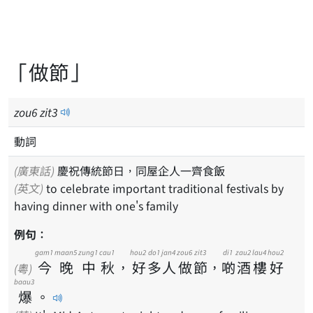
「做節」
zou
6
zit
3
動詞
(廣東話)
慶祝傳統節日，同屋企人一齊食飯
(英文)
to celebrate important traditional festivals by
having dinner with one's family
例句：
gam1
maan5
zung1
cau1
hou2
do1
jan4
zou6
zit3
di1
zau2
lau4
hou2
今
晚
中
秋
，
好
多
人
做
節
，
啲
酒
樓
好
(粵)
baau3
爆
。