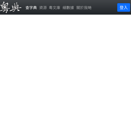
登入
查字典
資源
粵文庫
細數據
關於我哋