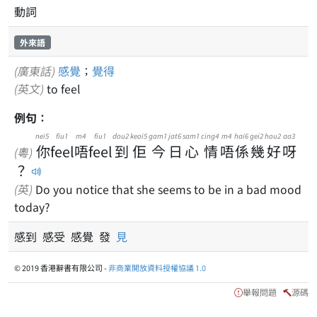
動詞
外來語
(廣東話)
感覺
；
覺得
(英文)
to feel
例句：
nei5
fiu1
m4
fiu1
dou2
keoi5
gam1
jat6
sam1
cing4
m4
hai6
gei2
hou2
aa3
你
feel
唔
feel
到
佢
今
日
心
情
唔
係
幾
好
呀
(粵)
？
(英)
Do you notice that she seems to be in a bad mood
today?
感到 感受 感覺 發
見
© 2019 香港辭書有限公司 -
非商業開放資料授權協議 1.0
舉報問題
源碼