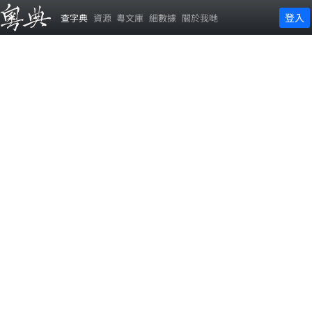
登入
查字典
資源
粵文庫
細數據
關於我哋