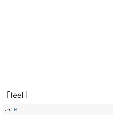
「feel」
fiu
1