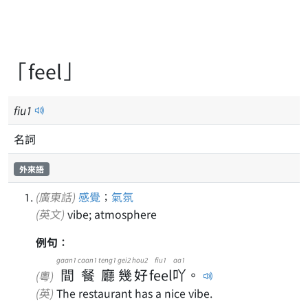
「feel」
fiu
1
名詞
外來語
(廣東話)
感覺
；
氣氛
(英文)
vibe; atmosphere
例句：
gaan1
caan1
teng1
gei2
hou2
fiu1
aa1
間
餐
廳
幾
好
feel
吖
。
(粵)
(英)
The restaurant has a nice vibe.