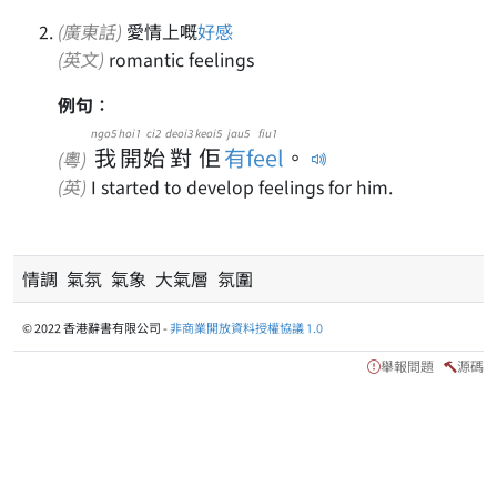
(廣東話)
愛情上嘅
好感
(英文)
romantic feelings
例句：
ngo5
hoi1
ci2
deoi3
keoi5
jau5 fiu1
我
開
始
對
佢
有feel
。
(粵)
(英)
I started to develop feelings for him.
情調 氣氛 氣象 大氣層 氛圍
© 2022 香港辭書有限公司 -
非商業開放資料授權協議 1.0
舉報問題
源碼