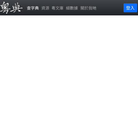
登入
查字典
資源
粵文庫
細數據
關於我哋