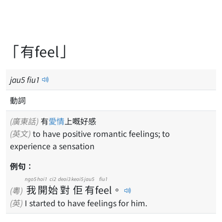
「有feel」
jau
5
fiu
1
動詞
(廣東話)
有
愛情
上嘅好感
(英文)
to have positive romantic feelings; to
experience a sensation
例句：
ngo5
hoi1
ci2
deoi3
keoi5
jau5
fiu1
我
開
始
對
佢
有
feel
。
(粵)
(英)
I started to have feelings for him.