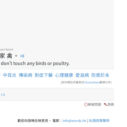
gaa1
kam4
家
禽
。
 don't touch any birds or poultry.
防
中耳炎
傳染病
對症下藥
心理健康
愛滋病
防患於未
(部份類近詞彙取自
ToastyNews
數據分析)
.0
舉報問題
源碼
歡迎向我哋反映意見。 電郵：
info@words.hk
|
私隱政策聲明