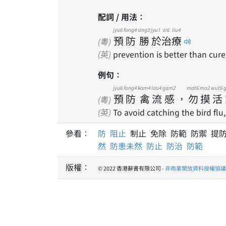
配詞 / 用法：
jyu6
fong4
sing3
jyu1
zi6
liu4
預
防
勝
於
治
療
(粵)
(英)
prevention is better than cure
例句：
jyu6
fong4
kam4
lau4
gam2
mat6
mo2
wut6
預
防
禽
流
感
，
勿
摸
活
(粵)
(英)
To avoid catching the bird flu,
參看：
防
阻止
制止 免除 防範 防禦 提
然
防患未然
防止
防治
防範
版權：
© 2022 香港辭書有限公司 -
非商業開放資料授權協議 1