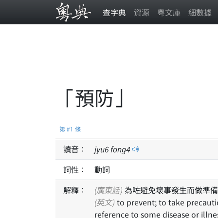
查字典
資源
粵文庫
細數據
「預防」
第 #1 條
讀音：
jyu
6
fong
4
詞性：
動詞
解釋：
(廣東話)
為咗避免壞事發生而做準備
(英文)
to prevent; to take precautions against; to guard against; usually used in
reference to some disease or illne