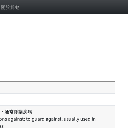
關於我哋
，通常係講疾病
ss