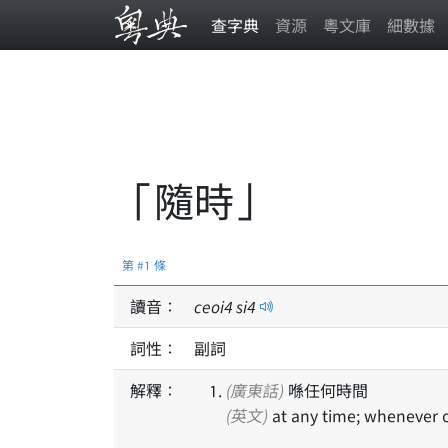
查字典
資源
粵文庫
細數據
「隨時」
第 #1 條
讀音：
ceoi
4
si
4
詞性：
副詞
解釋：
(廣東話)
喺任何時間
(英文)
at any time; whenever 