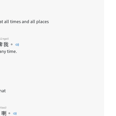
 all times and all places
i2
ngo5
俾
我
。
any time.
that
4
laa3
喇
。