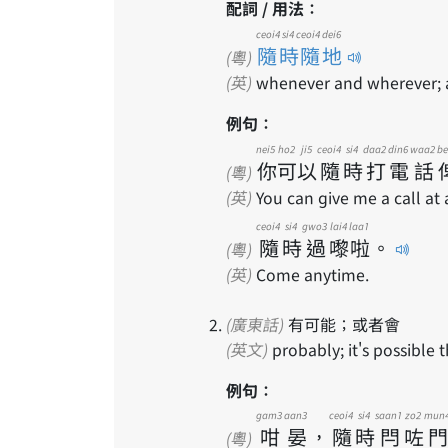
配詞 / 用法：
ceoi4 si4 ceoi4 dei6
隨時隨地
(粵)
(英)
whenever and wherever; at
例句：
nei5
ho2
ji5
ceoi4
si4
daa2
din6
waa2
be
你
可
以
隨
時
打
電
話
(粵)
(英)
You can give me a call at 
ceoi4
si4
gwo3
lai4
laa1
隨
時
過
嚟
啦
。
(粵)
(英)
Come anytime.
(廣東話)
有可能；或者會
(英文)
probably; it's possible 
例句：
gam3
aan3
ceoi4
si4
saan1
zo2
mun
咁
晏
，
隨
時
閂
咗
門
(粵)