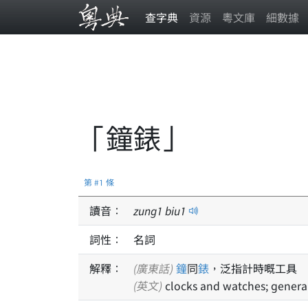
查字典
資源
粵文庫
細數據
「鐘錶」
第 #1 條
讀音：
zung
1
biu
1
詞性：
名詞
解釋：
(廣東話)
鐘
同
錶
，泛指計時嘅工具
(英文)
clocks and watches; general