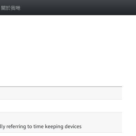
關於我哋
ly referring to time keeping devices