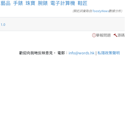
工藝品
手錶
珠寶
腕錶
電子計算機
鞋匠
(類近詞彙取自
ToastyNews
數據分析)
.0
舉報問題
源碼
歡迎向我哋反映意見。 電郵：
info@words.hk
|
私隱政策聲明