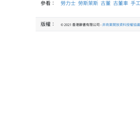
參看：
勞力士
勞斯萊斯
古董
古董車
手
版權：
© 2021 香港辭書有限公司 -
非商業開放資料授權協議 1