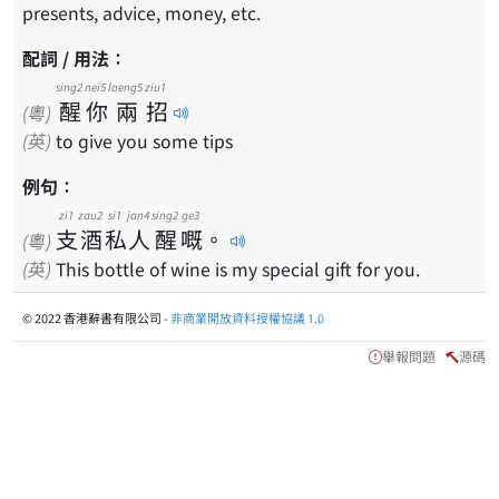
presents, advice, money, etc.
配詞 / 用法：
sing2
nei5
loeng5
ziu1
醒
你
兩
招
(粵)
(英)
to give you some tips
例句：
zi1
zau2
si1
jan4
sing2
ge3
支
酒
私
人
醒
嘅
。
(粵)
(英)
This bottle of wine is my special gift for you.
© 2022 香港辭書有限公司 -
非商業開放資料授權協議 1.0
舉報問題
源碼