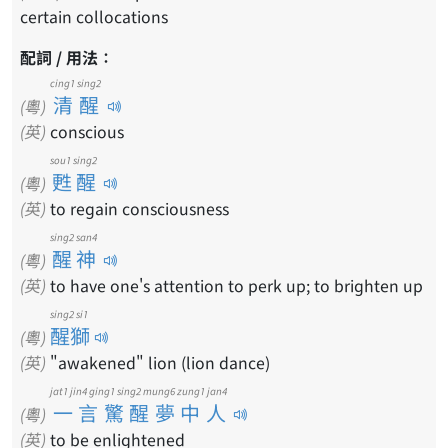
certain collocations
配詞 / 用法：
cing1 sing2
清醒
(粵)
(英)
conscious
sou1 sing2
甦醒
(粵)
(英)
to regain consciousness
sing2 san4
醒神
(粵)
(英)
to have one's attention to perk up; to brighten up
sing2 si1
醒獅
(粵)
(英)
"awakened" lion (lion dance)
jat1 jin4 ging1 sing2 mung6 zung1 jan4
一言驚醒夢中人
(粵)
(英)
to be enlightened