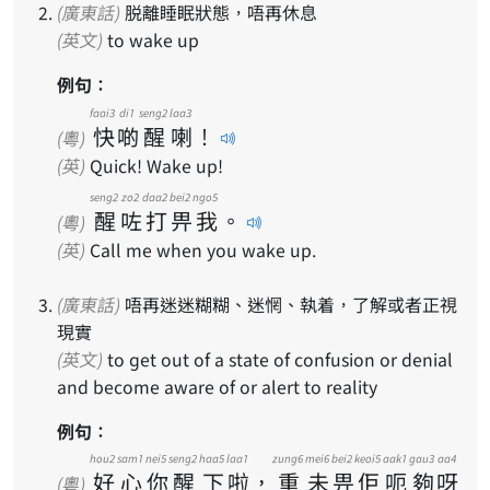
(廣東話)
脱離睡眠狀態，唔再休息
(英文)
to wake up
例句：
faai3
di1
seng2
laa3
快
啲
醒
喇
！
(粵)
(英)
Quick! Wake up!
seng2
zo2
daa2
bei2
ngo5
醒
咗
打
畀
我
。
(粵)
(英)
Call me when you wake up.
(廣東話)
唔再迷迷糊糊、迷惘、執着，了解或者正視
現實
(英文)
to get out of a state of confusion or denial
and become aware of or alert to reality
例句：
hou2
sam1
nei5
seng2
haa5
laa1
zung6
mei6
bei2
keoi5
aak1
gau3
aa4
好
心
你
醒
下
啦
，
重
未
畀
佢
呃
夠
呀
(粵)