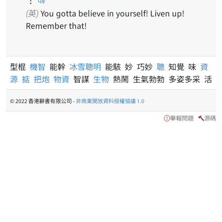
(英)
You gotta believe in yourself! Liven up!
Remember that!
型棍
機智
能幹
冰雪聰明
能駭 妙 巧妙
聰
知覺 味
資
源
掂
把炮
物資
智謀
生物
熱鬧 生氣勃勃 多姿多采 活
© 2022 香港辭書有限公司 -
非商業開放資料授權協議 1.0
舉報問題
源碼