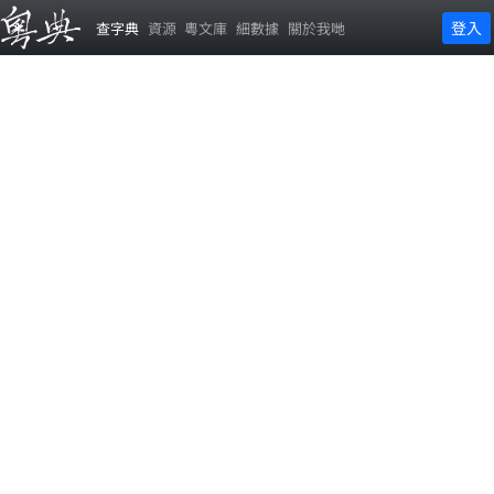
登入
查字典
資源
粵文庫
細數據
關於我哋