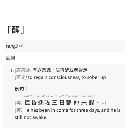
「醒」
seng
2
動詞
(廣東話)
有返意識，唔再醉或者昏迷
(英文)
to regain consciousness; to sober up
例句：
keoi5
fan1
mai4
zo2
saam1
jat6
dou1
zung6
mei6
seng2
佢
昏
迷
咗
三
日
都
仲
未
醒
。
(粵)
(英)
He has been in coma for three days, and he is
still not awake.