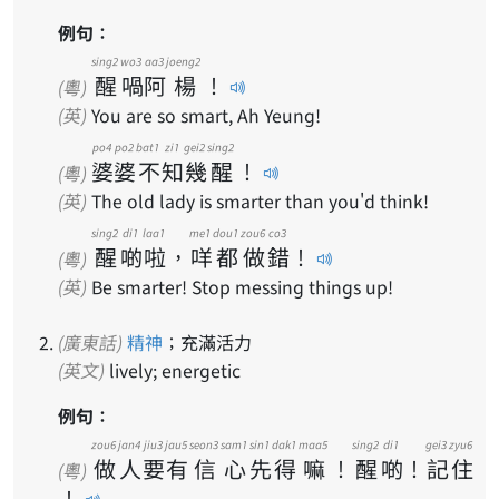
例句：
sing2
wo3
aa3
joeng2
醒
喎
阿
楊
！
(粵)
(英)
You are so smart, Ah Yeung!
po4
po2
bat1
zi1
gei2
sing2
婆
婆
不
知
幾
醒
！
(粵)
(英)
The old lady is smarter than you'd think!
sing2
di1
laa1
me1
dou1
zou6
co3
醒
啲
啦
，
咩
都
做
錯
！
(粵)
(英)
Be smarter! Stop messing things up!
(廣東話)
精神
；充滿活力
(英文)
lively; energetic
例句：
zou6
jan4
jiu3
jau5
seon3
sam1
sin1
dak1
maa5
sing2
di1
gei3
zyu6
做
人
要
有
信
心
先
得
嘛
！
醒
啲
！
記
住
(粵)
！