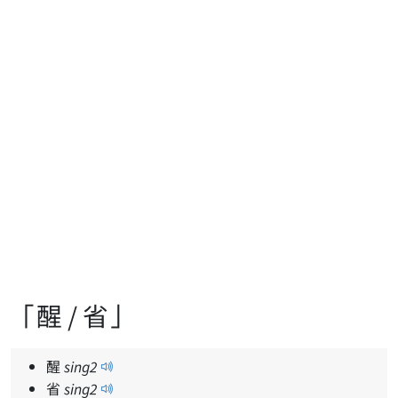
「醒 / 省」
醒
sing
2
省
sing
2