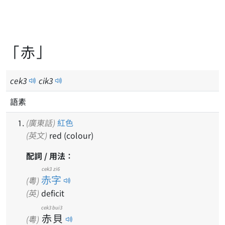
「赤」
cek
3
cik
3
語素
(廣東話)
紅色
(英文)
red (colour)
配詞 / 用法：
cek3 zi6
赤字
(粵)
(英)
deficit
cek3
bui3
赤
貝
(粵)