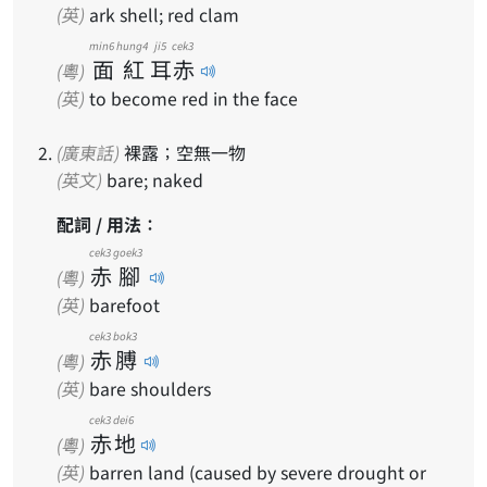
(英)
ark shell; red clam
min6
hung4
ji5
cek3
面
紅
耳
赤
(粵)
(英)
to become red in the face
(廣東話)
裸露；空無一物
(英文)
bare; naked
配詞 / 用法：
cek3
goek3
赤
腳
(粵)
(英)
barefoot
cek3
bok3
赤
膊
(粵)
(英)
bare shoulders
cek3
dei6
赤
地
(粵)
(英)
barren land (caused by severe drought or