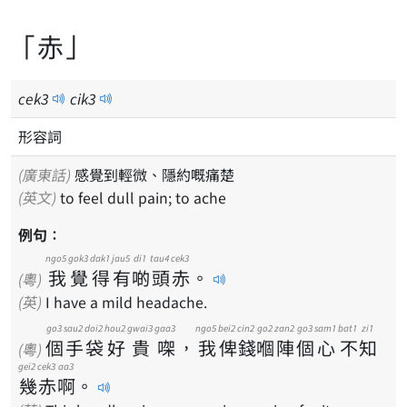
「赤」
cek
3
cik
3
形容詞
(廣東話)
感覺到輕微、隱約嘅痛楚
(英文)
to feel dull pain; to ache
例句：
ngo5
gok3
dak1
jau5
di1
tau4
cek3
我
覺
得
有
啲
頭
赤
。
(粵)
(英)
I have a mild headache.
go3
sau2
doi2
hou2
gwai3
gaa3
ngo5
bei2
cin2
go2
zan2
go3
sam1
bat1
zi1
個
手
袋
好
貴
㗎
，
我
俾
錢
嗰
陣
個
心
不
知
(粵)
gei2
cek3
aa3
幾
赤
啊
。