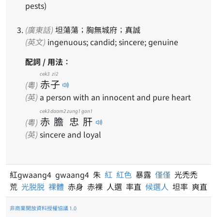
pests)
(廣東話)
坦蕩蕩；胸無城府；真誠
(英文)
ingenuous; candid; sincere; genuine
配詞 / 用法：
cek3
zi2
赤
子
(粵)
(英)
a person with an innocent and pure heart
cek3
daam2
zung1
gon1
赤
膽
忠
肝
(粵)
(英)
sincere and loyal
紅gwaang4 gwaang4 朱
紅
紅色
暴露
僅僅
光禿禿
荒
光脱脱
裸體
赤身 赤裸 人選 率直
候選人
坦率 爽直
非商業開放資料授權協議 1.0