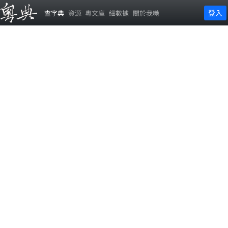
登入
查字典
資源
粵文庫
細數據
關於我哋