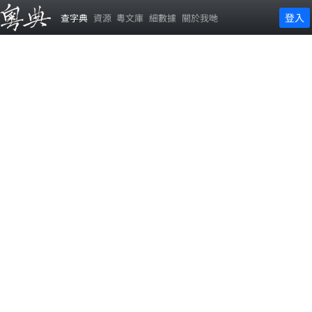
登入
查字典
資源
粵文庫
細數據
關於我哋