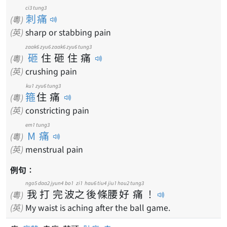
ci3 tung3
刺痛
(粵)
(英)
sharp or stabbing pain
zaak6
zyu6
zaak6
zyu6
tung3
砸
住
砸
住
痛
(粵)
(英)
crushing pain
ku1
zyu6
tung3
箍
住
痛
(粵)
(英)
constricting pain
em1 tung3
M痛
(粵)
(英)
menstrual pain
例句：
ngo5
daa2
jyun4
bo1
zi1
hau6
tiu4
jiu1
hou2
tung3
我
打
完
波
之
後
條
腰
好
痛
！
(粵)
(英)
My waist is aching after the ball game.