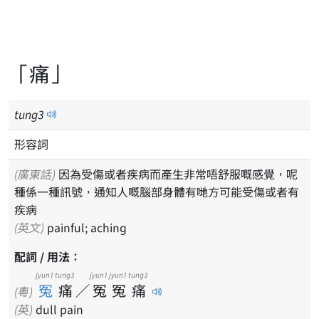
「痛」
tung
3
形容詞
(廣東話)
因為受傷或者疾病而產生非常唔舒服嘅感覺，呢
種係一種訊號，通知人嘅腦部身體有哋方可能受傷或者有
疾病
(英文)
painful; aching
配詞 / 用法：
jyun1
tung3
jyun1
jyun1
tung3
冤
痛
／
冤
冤
痛
(粵)
(英)
dull pain