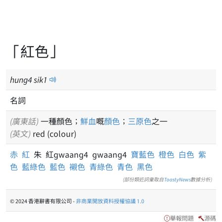
「紅色」
hung
4
sik
1
名詞
(廣東話)
一種顏色；
鮮血
嘅
顏色
；
三原色
之一
(英文)
red (colour)
赤
紅
朱 紅gwaang4 gwaang4
寶藍色
橙色
白色
紫
色
藍綠色
藍色
襯色
青綠色
青色
黑色
(部份類近詞彙取自
ToastyNews
數據分析)
© 2024 香港辭書有限公司 -
非商業開放資料授權協議 1.0
舉報問題
源碼