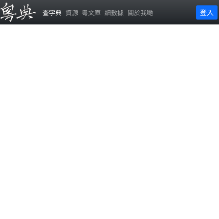
登入
查字典
資源
粵文庫
細數據
關於我哋